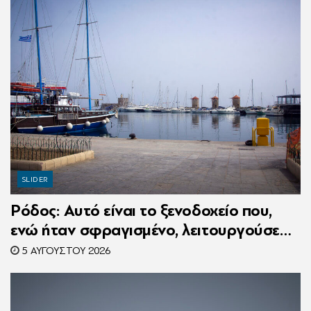
SLIDER
Ρόδος: Αυτό είναι το ξενοδοχείο που,
ενώ ήταν σφραγισμένο, λειτουργούσε
κανονικά με 216 πελάτες – Συνελήφθη η
5 ΑΥΓΟΎΣΤΟΥ 2026
συνιδιοκτήτρια