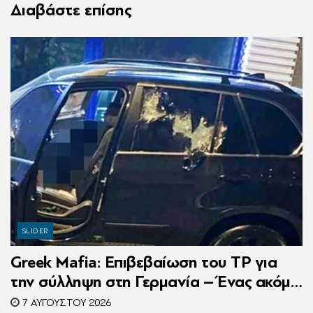
Διαβάστε επίσης
SLIDER
Greek Mafia: Επιβεβαίωση τoυ ΤP για
την σύλληψη στη Γερμανία – Ένας ακόμη
κατηγορούμενος για τον θάνατο του
7 ΑΥΓΟΎΣΤΟΥ 2026