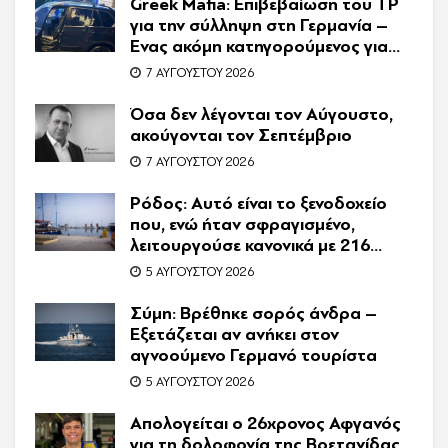
Greek Mafia: Επιβεβαίωση τoυ ΤP
για την σύλληψη στη Γερμανία –
Ένας ακόμη κατηγορούμενος για
τον θάνατο του Ζαμπούνη
7 ΑΥΓΟΎΣΤΟΥ 2026
Όσα δεν λέγονται τον Αύγουστο,
ακούγονται τον Σεπτέμβριο
7 ΑΥΓΟΎΣΤΟΥ 2026
Ρόδος: Αυτό είναι το ξενοδοχείο
που, ενώ ήταν σφραγισμένο,
λειτουργούσε κανονικά με 216
πελάτες – Συνελήφθη η
5 ΑΥΓΟΎΣΤΟΥ 2026
συνιδιοκτήτρια
Σύμη: Βρέθηκε σορός άνδρα –
Εξετάζεται αν ανήκει στον
αγνοούμενο Γερμανό τουρίστα
5 ΑΥΓΟΎΣΤΟΥ 2026
Απολογείται ο 26χρονος Αφγανός
για τη δολοφονία της Βρετανίδας