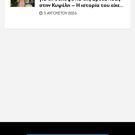
στην Κυψέλη – Η ιστορία του είχε
γίνει ντοκιμαντέρ
5 ΑΥΓΟΎΣΤΟΥ 2026