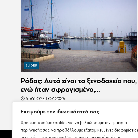
SLIDER
Ρόδος: Αυτό είναι το ξενοδοχείο που,
ενώ ήταν σφραγισμένο,
λειτουργούσε κανονικά με 216
5 ΑΥΓΟΎΣΤΟΥ 2026
πελάτες – Συνελήφθη η
Εκτιμούμε την ιδιωτικότητά σας
συνιδιοκτήτρια
Χρησιμοποιούμε cookies για να βελτιώσουμε την εμπειρία
περιήγησής σας, να προβάλλουμε εξατομικευμένες διαφημίσεις 
περιεχόμενο και να αναλύουμε την επισκεψιμότητά μας.