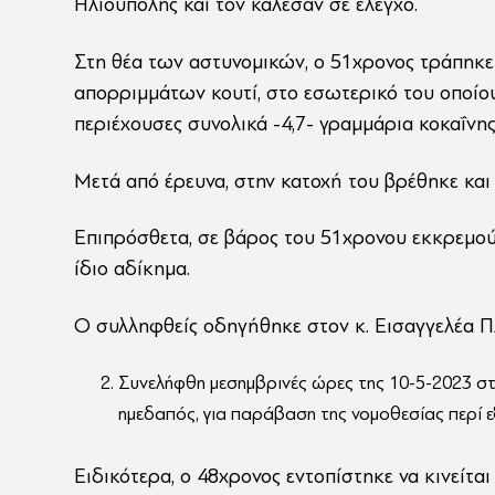
Ηλιούπολης και τον κάλεσαν σε έλεγχο.
Στη θέα των αστυνομικών, ο 51χρονος τράπηκ
απορριμμάτων κουτί, στο εσωτερικό του οποίου
περιέχουσες συνολικά -4,7- γραμμάρια κοκαΐνης
Μετά από έρευνα, στην κατοχή του βρέθηκε και
Επιπρόσθετα, σε βάρος του 51χρονου εκκρεμού
ίδιο αδίκημα.
Ο συλληφθείς οδηγήθηκε στον κ. Εισαγγελέα 
Συνελήφθη μεσημβρινές ώρες της 10-5-2023 στι
ημεδαπός, για παράβαση της νομοθεσίας περί 
Ειδικότερα, ο 48χρονος εντοπίστηκε να κινείτ