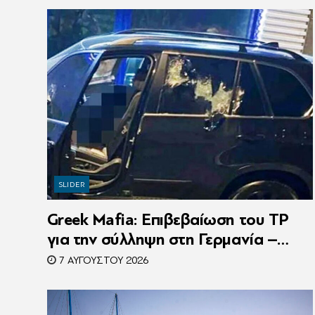
SLIDER
Greek Mafia: Επιβεβαίωση τoυ ΤP
για την σύλληψη στη Γερμανία –
Ένας ακόμη κατηγορούμενος για τον
7 ΑΥΓΟΎΣΤΟΥ 2026
θάνατο του Ζαμπούνη