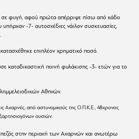
ε σε φυγή, αφού πρώτα απέρριψε πίσω από κάδο
 υπήρχαν -7- αυτοσχέδιες νάιλον συσκευασίες,
.
 κατασχέθηκε επιπλέον χρηματικό ποσό.
σε καταδικαστική ποινή φυλάκισης -3- ετών για το
Πλημμελειοδικών Αθηνών.
ς Αχαρνές, από αστυνομικούς της Ο.Π.Κ.Ε., 48χρονος
εξαρτησιογόνων ουσιών.
αι πεζός στην περιοχή των Αχαρνών και ανωτέρω