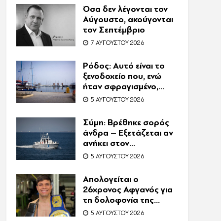
τον θάνατο του
Όσα δεν λέγονται τον
Ζαμπούνη
Αύγουστο, ακούγονται
τον Σεπτέμβριο
7 ΑΥΓΟΎΣΤΟΥ 2026
Ρόδος: Αυτό είναι το
ξενοδοχείο που, ενώ
ήταν σφραγισμένο,
λειτουργούσε κανονικά
5 ΑΥΓΟΎΣΤΟΥ 2026
με 216 πελάτες –
Συνελήφθη η
Σύμη: Βρέθηκε σορός
συνιδιοκτήτρια
άνδρα – Εξετάζεται αν
ανήκει στον
αγνοούμενο Γερμανό
5 ΑΥΓΟΎΣΤΟΥ 2026
τουρίστα
Απολογείται ο
26χρονος Αφγανός για
τη δολοφονία της
Βρετανίδας στην
5 ΑΥΓΟΎΣΤΟΥ 2026
Κυψέλη – Η ιστορία του