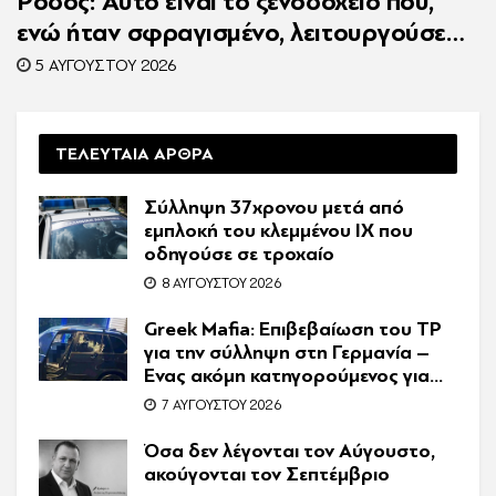
Ρόδος: Αυτό είναι το ξενοδοχείο που,
ενώ ήταν σφραγισμένο, λειτουργούσε
κανονικά με 216 πελάτες – Συνελήφθη η
5 ΑΥΓΟΎΣΤΟΥ 2026
συνιδιοκτήτρια
ΤΕΛΕΥΤΑΙΑ ΑΡΘΡΑ
Σύλληψη 37χρονου μετά από
εμπλοκή του κλεμμένου ΙΧ που
οδηγούσε σε τροχαίο
8 ΑΥΓΟΎΣΤΟΥ 2026
Greek Mafia: Επιβεβαίωση τoυ ΤP
για την σύλληψη στη Γερμανία –
Ένας ακόμη κατηγορούμενος για
τον θάνατο του Ζαμπούνη
7 ΑΥΓΟΎΣΤΟΥ 2026
Όσα δεν λέγονται τον Αύγουστο,
ακούγονται τον Σεπτέμβριο