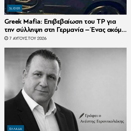
SLIDER
Greek Mafia: Επιβεβαίωση τoυ ΤP για
την σύλληψη στη Γερμανία – Ένας ακόμη
κατηγορούμενος για τον θάνατο του
7 ΑΥΓΟΎΣΤΟΥ 2026
Ζαμπούνη
ΕΛΛΑΔΑ