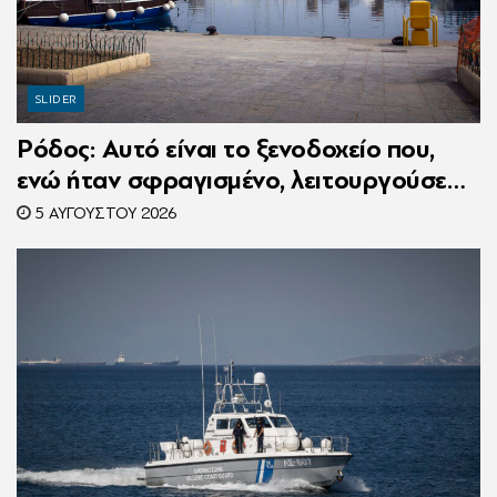
SLIDER
Ρόδος: Αυτό είναι το ξενοδοχείο που,
ενώ ήταν σφραγισμένο, λειτουργούσε
κανονικά με 216 πελάτες – Συνελήφθη η
5 ΑΥΓΟΎΣΤΟΥ 2026
συνιδιοκτήτρια