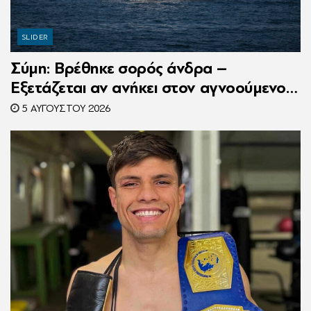
SLIDER
Σύμη: Βρέθηκε σορός άνδρα –
Εξετάζεται αν ανήκει στον αγνοούμενο
Γερμανό τουρίστα
5 ΑΥΓΟΎΣΤΟΥ 2026