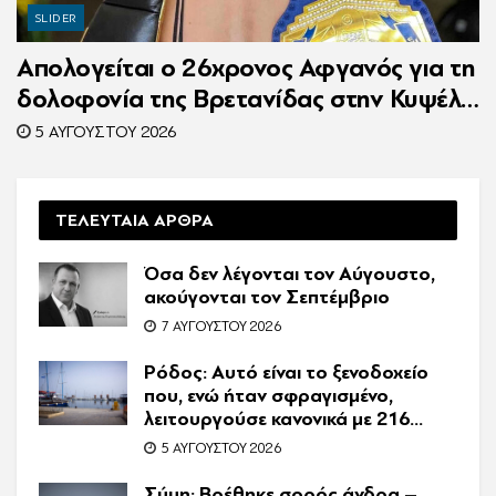
SLIDER
Απολογείται ο 26χρονος Αφγανός για τη
δολοφονία της Βρετανίδας στην Κυψέλη
– Η ιστορία του είχε γίνει ντοκιμαντέρ
5 ΑΥΓΟΎΣΤΟΥ 2026
ΤΕΛΕΥΤΑΙΑ ΑΡΘΡΑ
Όσα δεν λέγονται τον Αύγουστο,
ακούγονται τον Σεπτέμβριο
7 ΑΥΓΟΎΣΤΟΥ 2026
Ρόδος: Αυτό είναι το ξενοδοχείο
που, ενώ ήταν σφραγισμένο,
λειτουργούσε κανονικά με 216
πελάτες – Συνελήφθη η
5 ΑΥΓΟΎΣΤΟΥ 2026
συνιδιοκτήτρια
Σύμη: Βρέθηκε σορός άνδρα –