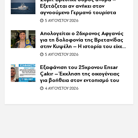
Εξετάζεται αν ανήκει στον
αγνοούμενο Γερμανό τουρίστα
5 ΑΥΓΟΎΣΤΟΥ 2026
Απολογείται ο 26χρονος Αφγανός
για τη δολοφονία της Βρετανίδας
στην Κυψέλη – Η ιστορία του είχε
γίνει ντοκιμαντέρ
5 ΑΥΓΟΎΣΤΟΥ 2026
Εξαφάνιση του 25χρονου Ensar
Çakır – Έκκληση της οικογένειας
για βοήθεια στον εντοπισμό του
4 ΑΥΓΟΎΣΤΟΥ 2026