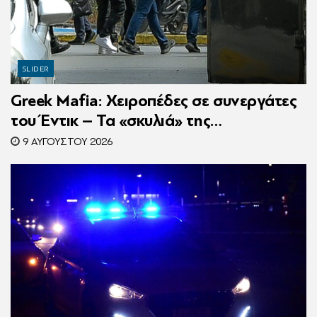
SLIDER
Greek Mafia: Χειροπέδες σε συνεργάτες
του Έντικ – Τα «σκυλιά» της
ρωσόφωνης μαφίας, οι εκβιασμοί και το
9 ΑΥΓΟΎΣΤΟΥ 2026
υπερπολυτελές Audi