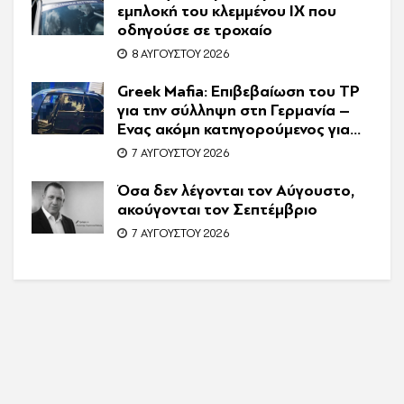
εμπλοκή του κλεμμένου ΙΧ που
οδηγούσε σε τροχαίο
8 ΑΥΓΟΎΣΤΟΥ 2026
Greek Mafia: Επιβεβαίωση τoυ ΤP
για την σύλληψη στη Γερμανία –
Ένας ακόμη κατηγορούμενος για
τον θάνατο του Ζαμπούνη
7 ΑΥΓΟΎΣΤΟΥ 2026
Όσα δεν λέγονται τον Αύγουστο,
ακούγονται τον Σεπτέμβριο
7 ΑΥΓΟΎΣΤΟΥ 2026