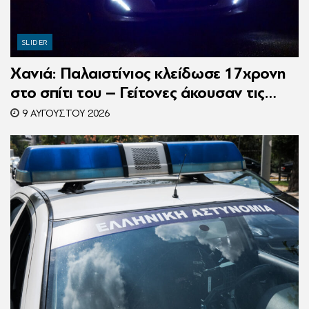
SLIDER
Χανιά: Παλαιστίνιος κλείδωσε 17χρονη
στο σπίτι του – Γείτονες άκουσαν τις
φωνές της και κάλεσαν την Αστυνομία
9 ΑΥΓΟΎΣΤΟΥ 2026