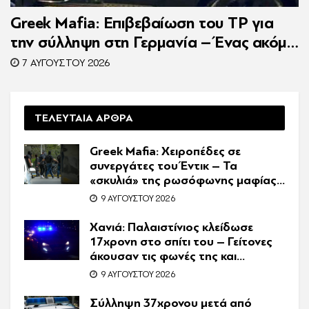
Greek Mafia: Επιβεβαίωση τoυ ΤP για
την σύλληψη στη Γερμανία – Ένας ακόμη
κατηγορούμενος για τον θάνατο του
7 ΑΥΓΟΎΣΤΟΥ 2026
Ζαμπούνη
ΤΕΛΕΥΤΑΙΑ ΑΡΘΡΑ
Greek Mafia: Χειροπέδες σε
συνεργάτες του Έντικ – Τα
«σκυλιά» της ρωσόφωνης μαφίας,
οι εκβιασμοί και το υπερπολυτελές
9 ΑΥΓΟΎΣΤΟΥ 2026
Audi
Χανιά: Παλαιστίνιος κλείδωσε
17χρονη στο σπίτι του – Γείτονες
άκουσαν τις φωνές της και
κάλεσαν την Αστυνομία
9 ΑΥΓΟΎΣΤΟΥ 2026
Σύλληψη 37χρονου μετά από