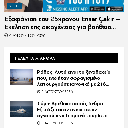
SLIDER
Εξαφάνιση του 25χρονου Ensar Çakır –
Έκκληση της οικογένειας για βοήθεια
στον εντοπισμό του
4 ΑΥΓΟΎΣΤΟΥ 2026
ΤΕΛΕΥΤΑΙΑ ΑΡΘΡΑ
Ρόδος: Αυτό είναι το ξενοδοχείο
που, ενώ ήταν σφραγισμένο,
λειτουργούσε κανονικά με 216
πελάτες – Συνελήφθη η
5 ΑΥΓΟΎΣΤΟΥ 2026
συνιδιοκτήτρια
Σύμη: Βρέθηκε σορός άνδρα –
Εξετάζεται αν ανήκει στον
αγνοούμενο Γερμανό τουρίστα
5 ΑΥΓΟΎΣΤΟΥ 2026