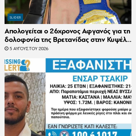
SLIDER
Απολογείται ο 26χρονος Αφγανός για τη
δολοφονία της Βρετανίδας στην Κυψέλη
– Η ιστορία του είχε γίνει ντοκιμαντέρ
5 ΑΥΓΟΎΣΤΟΥ 2026