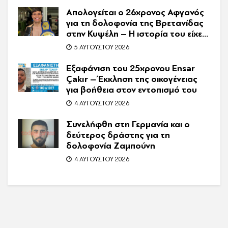
Απολογείται ο 26χρονος Αφγανός
για τη δολοφονία της Βρετανίδας
στην Κυψέλη – Η ιστορία του είχε
γίνει ντοκιμαντέρ
5 ΑΥΓΟΎΣΤΟΥ 2026
Εξαφάνιση του 25χρονου Ensar
Çakır – Έκκληση της οικογένειας
για βοήθεια στον εντοπισμό του
4 ΑΥΓΟΎΣΤΟΥ 2026
Συνελήφθη στη Γερμανία και ο
δεύτερος δράστης για τη
δολοφονία Ζαμπούνη
4 ΑΥΓΟΎΣΤΟΥ 2026