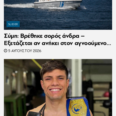
SLIDER
Σύμη: Βρέθηκε σορός άνδρα –
Εξετάζεται αν ανήκει στον αγνοούμενο
Γερμανό τουρίστα
5 ΑΥΓΟΎΣΤΟΥ 2026