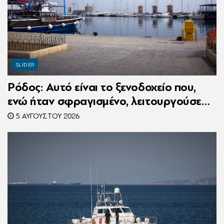
SLIDER
Ρόδος: Αυτό είναι το ξενοδοχείο που,
ενώ ήταν σφραγισμένο, λειτουργούσε
κανονικά με 216 πελάτες – Συνελήφθη η
5 ΑΥΓΟΎΣΤΟΥ 2026
συνιδιοκτήτρια