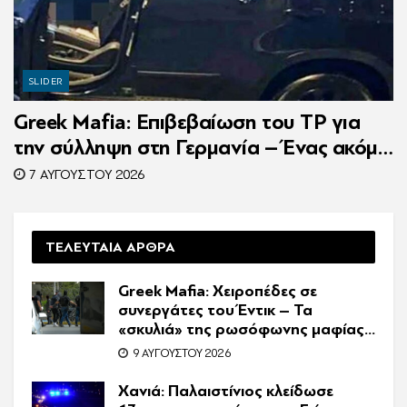
SLIDER
Greek Mafia: Επιβεβαίωση τoυ ΤP για
την σύλληψη στη Γερμανία – Ένας ακόμη
κατηγορούμενος για τον θάνατο του
7 ΑΥΓΟΎΣΤΟΥ 2026
Ζαμπούνη
ΤΕΛΕΥΤΑΙΑ ΑΡΘΡΑ
Greek Mafia: Χειροπέδες σε
συνεργάτες του Έντικ – Τα
«σκυλιά» της ρωσόφωνης μαφίας,
οι εκβιασμοί και το υπερπολυτελές
9 ΑΥΓΟΎΣΤΟΥ 2026
Audi
Χανιά: Παλαιστίνιος κλείδωσε