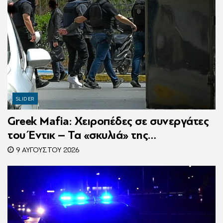
SLIDER
Greek Mafia: Χειροπέδες σε συνεργάτες
του Έντικ – Τα «σκυλιά» της
ρωσόφωνης μαφίας, οι εκβιασμοί και το
9 ΑΥΓΟΎΣΤΟΥ 2026
υπερπολυτελές Audi