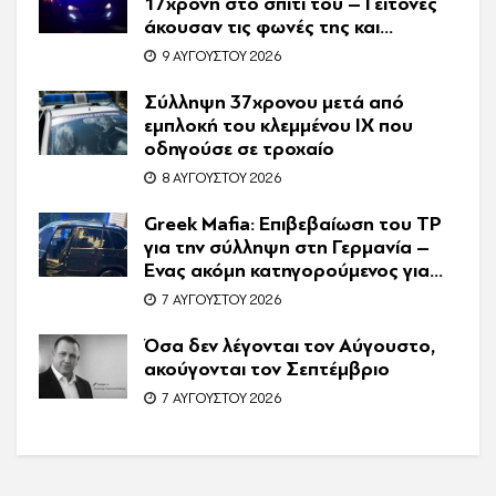
17χρονη στο σπίτι του – Γείτονες
άκουσαν τις φωνές της και
κάλεσαν την Αστυνομία
9 ΑΥΓΟΎΣΤΟΥ 2026
Σύλληψη 37χρονου μετά από
εμπλοκή του κλεμμένου ΙΧ που
οδηγούσε σε τροχαίο
8 ΑΥΓΟΎΣΤΟΥ 2026
Greek Mafia: Επιβεβαίωση τoυ ΤP
για την σύλληψη στη Γερμανία –
Ένας ακόμη κατηγορούμενος για
τον θάνατο του Ζαμπούνη
7 ΑΥΓΟΎΣΤΟΥ 2026
Όσα δεν λέγονται τον Αύγουστο,
ακούγονται τον Σεπτέμβριο
7 ΑΥΓΟΎΣΤΟΥ 2026