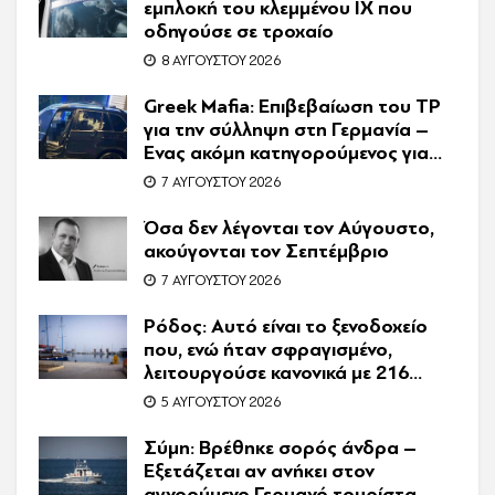
εμπλοκή του κλεμμένου ΙΧ που
οδηγούσε σε τροχαίο
8 ΑΥΓΟΎΣΤΟΥ 2026
Greek Mafia: Επιβεβαίωση τoυ ΤP
για την σύλληψη στη Γερμανία –
Ένας ακόμη κατηγορούμενος για
τον θάνατο του Ζαμπούνη
7 ΑΥΓΟΎΣΤΟΥ 2026
Όσα δεν λέγονται τον Αύγουστο,
ακούγονται τον Σεπτέμβριο
7 ΑΥΓΟΎΣΤΟΥ 2026
Ρόδος: Αυτό είναι το ξενοδοχείο
που, ενώ ήταν σφραγισμένο,
λειτουργούσε κανονικά με 216
πελάτες – Συνελήφθη η
5 ΑΥΓΟΎΣΤΟΥ 2026
συνιδιοκτήτρια
Σύμη: Βρέθηκε σορός άνδρα –
Εξετάζεται αν ανήκει στον
αγνοούμενο Γερμανό τουρίστα