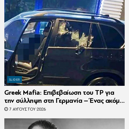
SLIDER
Greek Mafia: Επιβεβαίωση τoυ ΤP για
την σύλληψη στη Γερμανία – Ένας ακόμη
κατηγορούμενος για τον θάνατο του
7 ΑΥΓΟΎΣΤΟΥ 2026
Ζαμπούνη