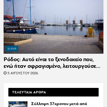
SLIDER
Ρόδος: Αυτό είναι το ξενοδοχείο που,
ενώ ήταν σφραγισμένο, λειτουργούσε
κανονικά με 216 πελάτες – Συνελήφθη η
5 ΑΥΓΟΎΣΤΟΥ 2026
συνιδιοκτήτρια
ΤΕΛΕΥΤΑΙΑ ΑΡΘΡΑ
Σύλληψη 37χρονου μετά από