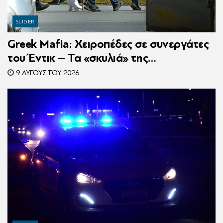
SLIDER
Greek Mafia: Χειροπέδες σε συνεργάτες
του Έντικ – Τα «σκυλιά» της
ρωσόφωνης μαφίας, οι εκβιασμοί και το
9 ΑΥΓΟΎΣΤΟΥ 2026
υπερπολυτελές Audi