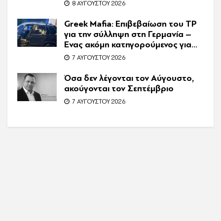
8 ΑΥΓΟΎΣΤΟΥ 2026
Greek Mafia: Επιβεβαίωση τoυ ΤP
για την σύλληψη στη Γερμανία –
Ένας ακόμη κατηγορούμενος για
τον θάνατο του Ζαμπούνη
7 ΑΥΓΟΎΣΤΟΥ 2026
Όσα δεν λέγονται τον Αύγουστο,
ακούγονται τον Σεπτέμβριο
7 ΑΥΓΟΎΣΤΟΥ 2026