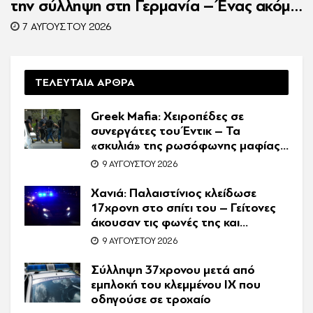
την σύλληψη στη Γερμανία – Ένας ακόμη
κατηγορούμενος για τον θάνατο του
7 ΑΥΓΟΎΣΤΟΥ 2026
Ζαμπούνη
ΤΕΛΕΥΤΑΙΑ ΑΡΘΡΑ
Greek Mafia: Χειροπέδες σε
συνεργάτες του Έντικ – Τα
«σκυλιά» της ρωσόφωνης μαφίας,
οι εκβιασμοί και το υπερπολυτελές
9 ΑΥΓΟΎΣΤΟΥ 2026
Audi
Χανιά: Παλαιστίνιος κλείδωσε
17χρονη στο σπίτι του – Γείτονες
άκουσαν τις φωνές της και
κάλεσαν την Αστυνομία
9 ΑΥΓΟΎΣΤΟΥ 2026
Σύλληψη 37χρονου μετά από
εμπλοκή του κλεμμένου ΙΧ που
οδηγούσε σε τροχαίο