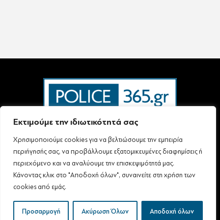
Εκτιμούμε την ιδιωτικότητά σας
Χρησιμοποιούμε cookies για να βελτιώσουμε την εμπειρία
Ταυτότητα – Επικοινωνία
Όροι Χρήσης
Πολιτική Απορρήτου & Προστασίας Προσωπικών Δεδομένων
περιήγησής σας, να προβάλλουμε εξατομικευμένες διαφημίσεις ή
Δήλωση συμμόρφωσης με τη σύσταση (ΕΕ) 2018/334 L63
περιεχόμενο και να αναλύουμε την επισκεψιμότητά μας.
Κάνοντας κλικ στο "Αποδοχή όλων", συναινείτε στη χρήση των
cookies από εμάς.
Follow Us
All rights reserved
Προσαρμογή
Ακύρωση Όλων
Αποδοχή όλων