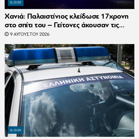
SLIDER
Χανιά: Παλαιστίνιος κλείδωσε 17χρονη
στο σπίτι του – Γείτονες άκουσαν τις
φωνές της και κάλεσαν την Αστυνομία
9 ΑΥΓΟΎΣΤΟΥ 2026
SLIDER