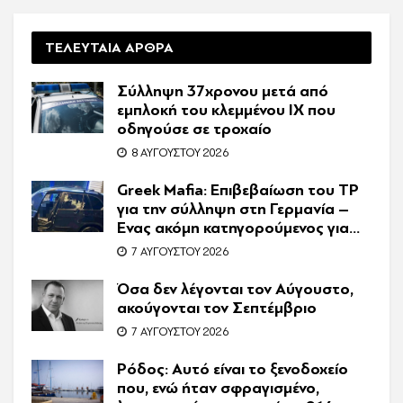
ΤΕΛΕΥΤΑΙΑ ΑΡΘΡΑ
Σύλληψη 37χρονου μετά από
εμπλοκή του κλεμμένου ΙΧ που
οδηγούσε σε τροχαίο
8 ΑΥΓΟΎΣΤΟΥ 2026
Greek Mafia: Επιβεβαίωση τoυ ΤP
για την σύλληψη στη Γερμανία –
Ένας ακόμη κατηγορούμενος για
τον θάνατο του Ζαμπούνη
7 ΑΥΓΟΎΣΤΟΥ 2026
Όσα δεν λέγονται τον Αύγουστο,
ακούγονται τον Σεπτέμβριο
7 ΑΥΓΟΎΣΤΟΥ 2026
Ρόδος: Αυτό είναι το ξενοδοχείο
που, ενώ ήταν σφραγισμένο,