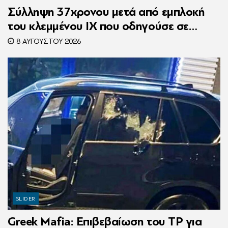
Σύλληψη 37χρονου μετά από εμπλοκή
του κλεμμένου ΙΧ που οδηγούσε σε
τροχαίο
8 ΑΥΓΟΎΣΤΟΥ 2026
SLIDER
Greek Mafia: Επιβεβαίωση τoυ ΤP για