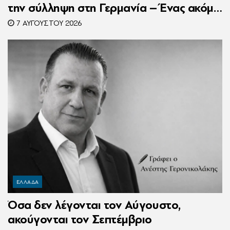
την σύλληψη στη Γερμανία – Ένας ακόμη
κατηγορούμενος για τον θάνατο του
7 ΑΥΓΟΎΣΤΟΥ 2026
Ζαμπούνη
ΕΛΛΑΔΑ
Όσα δεν λέγονται τον Αύγουστο,
ακούγονται τον Σεπτέμβριο