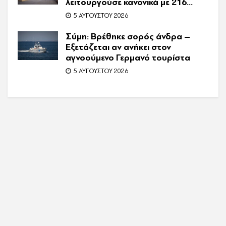
λειτουργούσε κανονικά με 216
πελάτες – Συνελήφθη η
5 ΑΥΓΟΎΣΤΟΥ 2026
συνιδιοκτήτρια
Σύμη: Βρέθηκε σορός άνδρα –
Εξετάζεται αν ανήκει στον
αγνοούμενο Γερμανό τουρίστα
5 ΑΥΓΟΎΣΤΟΥ 2026