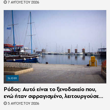
7 ΑΥΓΟΎΣΤΟΥ 2026
SLIDER
Ρόδος: Αυτό είναι το ξενοδοχείο που,
ενώ ήταν σφραγισμένο, λειτουργούσε
κανονικά με 216 πελάτες – Συνελήφθη η
5 ΑΥΓΟΎΣΤΟΥ 2026
συνιδιοκτήτρια