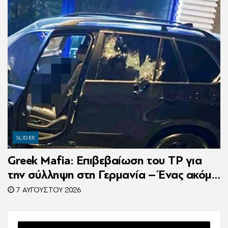
SLIDER
Greek Mafia: Επιβεβαίωση τoυ ΤP για
την σύλληψη στη Γερμανία – Ένας ακόμη
κατηγορούμενος για τον θάνατο του
7 ΑΥΓΟΎΣΤΟΥ 2026
Ζαμπούνη