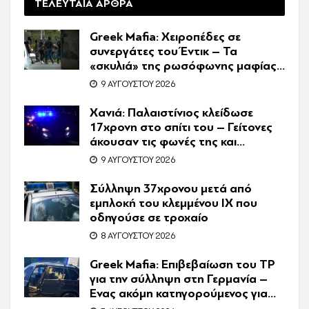
ΤΕΛΕΥΤΑΙΑ ΑΡΘΡΑ
Greek Mafia: Χειροπέδες σε
συνεργάτες του Έντικ – Τα
«σκυλιά» της ρωσόφωνης μαφίας,
οι εκβιασμοί και το υπερπολυτελές
9 ΑΥΓΟΎΣΤΟΥ 2026
Audi
Χανιά: Παλαιστίνιος κλείδωσε
17χρονη στο σπίτι του – Γείτονες
άκουσαν τις φωνές της και
κάλεσαν την Αστυνομία
9 ΑΥΓΟΎΣΤΟΥ 2026
Σύλληψη 37χρονου μετά από
εμπλοκή του κλεμμένου ΙΧ που
οδηγούσε σε τροχαίο
8 ΑΥΓΟΎΣΤΟΥ 2026
Greek Mafia: Επιβεβαίωση τoυ ΤP
για την σύλληψη στη Γερμανία –
Ένας ακόμη κατηγορούμενος για
τον θάνατο του Ζαμπούνη