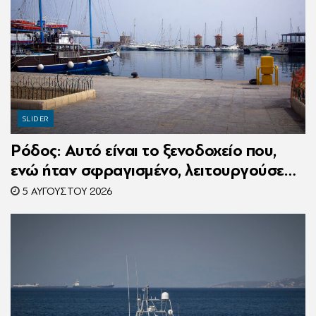
SLIDER
Ρόδος: Αυτό είναι το ξενοδοχείο που,
ενώ ήταν σφραγισμένο, λειτουργούσε
κανονικά με 216 πελάτες – Συνελήφθη η
5 ΑΥΓΟΎΣΤΟΥ 2026
συνιδιοκτήτρια