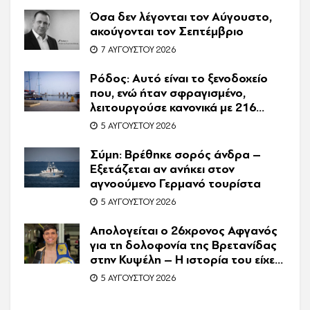
Όσα δεν λέγονται τον Αύγουστο,
ακούγονται τον Σεπτέμβριο
7 ΑΥΓΟΎΣΤΟΥ 2026
Ρόδος: Αυτό είναι το ξενοδοχείο
που, ενώ ήταν σφραγισμένο,
λειτουργούσε κανονικά με 216
πελάτες – Συνελήφθη η
5 ΑΥΓΟΎΣΤΟΥ 2026
συνιδιοκτήτρια
Σύμη: Βρέθηκε σορός άνδρα –
Εξετάζεται αν ανήκει στον
αγνοούμενο Γερμανό τουρίστα
5 ΑΥΓΟΎΣΤΟΥ 2026
Απολογείται ο 26χρονος Αφγανός
για τη δολοφονία της Βρετανίδας
στην Κυψέλη – Η ιστορία του είχε
γίνει ντοκιμαντέρ
5 ΑΥΓΟΎΣΤΟΥ 2026