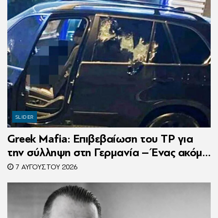
SLIDER
Greek Mafia: Επιβεβαίωση τoυ ΤP για
την σύλληψη στη Γερμανία – Ένας ακόμη
κατηγορούμενος για τον θάνατο του
7 ΑΥΓΟΎΣΤΟΥ 2026
Ζαμπούνη