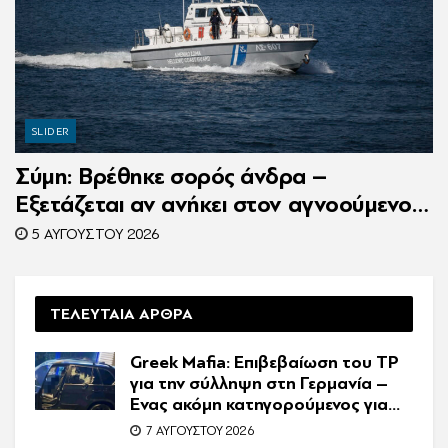
SLIDER
Σύμη: Βρέθηκε σορός άνδρα –
Εξετάζεται αν ανήκει στον αγνοούμενο
Γερμανό τουρίστα
5 ΑΥΓΟΎΣΤΟΥ 2026
ΤΕΛΕΥΤΑΙΑ ΑΡΘΡΑ
Greek Mafia: Επιβεβαίωση τoυ ΤP
για την σύλληψη στη Γερμανία –
Ένας ακόμη κατηγορούμενος για
τον θάνατο του Ζαμπούνη
7 ΑΥΓΟΎΣΤΟΥ 2026