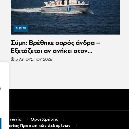
SLIDER
Σύμη: Βρέθηκε σορός άνδρα –
Εξετάζεται αν ανήκει στον
αγνοούμενο Γερμανό τουρίστα
5 ΑΥΓΟΎΣΤΟΥ 2026
ή
πικοινωνία
Όροι Χρήσης
ροστασίας Προσωπικών Δεδομένων