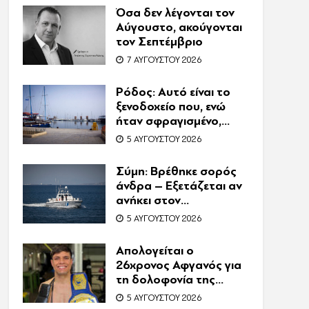
τον θάνατο του
Όσα δεν λέγονται τον
Ζαμπούνη
Αύγουστο, ακούγονται
τον Σεπτέμβριο
7 ΑΥΓΟΎΣΤΟΥ 2026
Ρόδος: Αυτό είναι το
ξενοδοχείο που, ενώ
ήταν σφραγισμένο,
λειτουργούσε κανονικά
5 ΑΥΓΟΎΣΤΟΥ 2026
με 216 πελάτες –
Συνελήφθη η
Σύμη: Βρέθηκε σορός
συνιδιοκτήτρια
άνδρα – Εξετάζεται αν
ανήκει στον
αγνοούμενο Γερμανό
5 ΑΥΓΟΎΣΤΟΥ 2026
τουρίστα
Απολογείται ο
26χρονος Αφγανός για
τη δολοφονία της
Βρετανίδας στην
5 ΑΥΓΟΎΣΤΟΥ 2026
Κυψέλη – Η ιστορία του