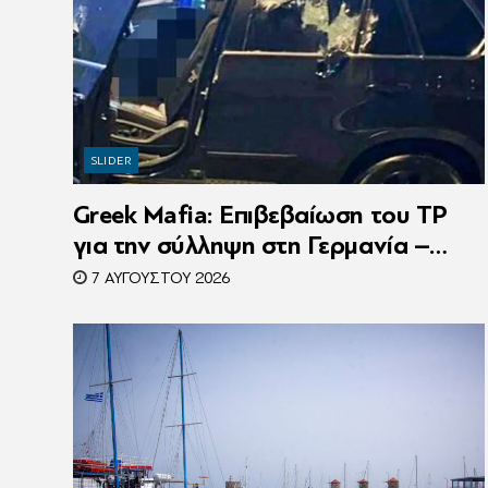
SLIDER
Greek Mafia: Επιβεβαίωση τoυ ΤP
για την σύλληψη στη Γερμανία –
Ένας ακόμη κατηγορούμενος για τον
7 ΑΥΓΟΎΣΤΟΥ 2026
θάνατο του Ζαμπούνη