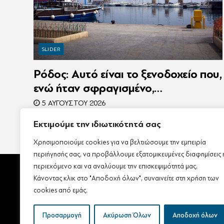
SLIDER
Ρόδος: Αυτό είναι το ξενοδοχείο που,
ενώ ήταν σφραγισμένο,
λειτουργούσε κανονικά με 216
5 ΑΥΓΟΎΣΤΟΥ 2026
πελάτες – Συνελήφθη η
Εκτιμούμε την ιδιωτικότητά σας
συνιδιοκτήτρια
Χρησιμοποιούμε cookies για να βελτιώσουμε την εμπειρία
περιήγησής σας, να προβάλλουμε εξατομικευμένες διαφημίσεις 
περιεχόμενο και να αναλύουμε την επισκεψιμότητά μας.
Κάνοντας κλικ στο "Αποδοχή όλων", συναινείτε στη χρήση των
cookies από εμάς.
Αρχική
Ταυτότητα – Ε
Προσαρμογή
Ακύρωση Όλων
Αποδοχή όλων
Πολιτική Απορρήτου & Π