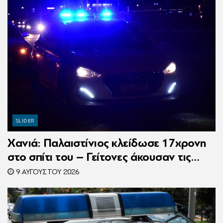
SLIDER
Χανιά: Παλαιστίνιος κλείδωσε 17χρονη
στο σπίτι του – Γείτονες άκουσαν τις
φωνές της και κάλεσαν την Αστυνομία
9 ΑΥΓΟΎΣΤΟΥ 2026