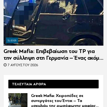
SLIDER
Greek Mafia: Επιβεβαίωση τoυ ΤP για
την σύλληψη στη Γερμανία – Ένας ακόμη
κατηγορούμενος για τον θάνατο του
7 ΑΥΓΟΎΣΤΟΥ 2026
Ζαμπούνη
ΤΕΛΕΥΤΑΙΑ ΑΡΘΡΑ
Greek Mafia: Χειροπέδες σε
συνεργάτες του Έντικ – Τα
«σκυλιά» της ρωσόφωνης μαφίας,