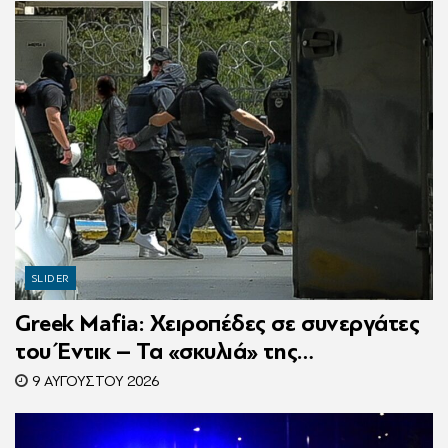
SLIDER
Greek Mafia: Χειροπέδες σε συνεργάτες
του Έντικ – Τα «σκυλιά» της
ρωσόφωνης μαφίας, οι εκβιασμοί και το
9 ΑΥΓΟΎΣΤΟΥ 2026
υπερπολυτελές Audi