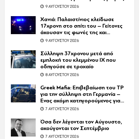
οι εκβιασμοί και το υπερπολυτελές
9 ΑΥΓΟΎΣΤΟΥ 2026
Audi
Χανιά: Παλαιστίνιος κλείδωσε
17χρονη στο σπίτι του – Γείτονες
άκουσαν τις φωνές της και
κάλεσαν την Αστυνομία
9 ΑΥΓΟΎΣΤΟΥ 2026
Σύλληψη 37χρονου μετά από
εμπλοκή του κλεμμένου ΙΧ που
οδηγούσε σε τροχαίο
8 ΑΥΓΟΎΣΤΟΥ 2026
Greek Mafia: Επιβεβαίωση τoυ ΤP
για την σύλληψη στη Γερμανία –
Ένας ακόμη κατηγορούμενος για
τον θάνατο του Ζαμπούνη
7 ΑΥΓΟΎΣΤΟΥ 2026
Όσα δεν λέγονται τον Αύγουστο,
ακούγονται τον Σεπτέμβριο
7 ΑΥΓΟΎΣΤΟΥ 2026