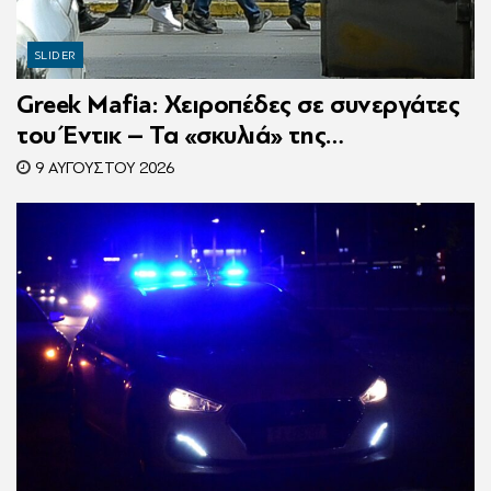
SLIDER
Greek Mafia: Χειροπέδες σε συνεργάτες
του Έντικ – Τα «σκυλιά» της
ρωσόφωνης μαφίας, οι εκβιασμοί και το
9 ΑΥΓΟΎΣΤΟΥ 2026
υπερπολυτελές Audi