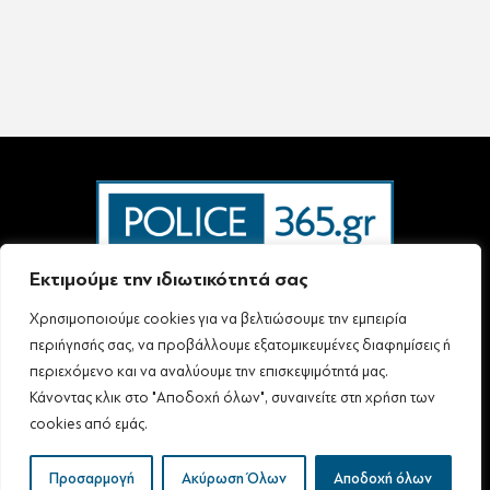
Εκτιμούμε την ιδιωτικότητά σας
Χρησιμοποιούμε cookies για να βελτιώσουμε την εμπειρία
Ταυτότητα – Επικοινωνία
Όροι Χρήσης
Πολιτική Απορρήτου & Προστασίας Προσωπικών Δεδομένων
περιήγησής σας, να προβάλλουμε εξατομικευμένες διαφημίσεις ή
Δήλωση συμμόρφωσης με τη σύσταση (ΕΕ) 2018/334 L63
περιεχόμενο και να αναλύουμε την επισκεψιμότητά μας.
Κάνοντας κλικ στο "Αποδοχή όλων", συναινείτε στη χρήση των
cookies από εμάς.
Follow Us
All rights reserved
Προσαρμογή
Ακύρωση Όλων
Αποδοχή όλων