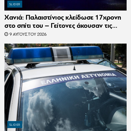
SLIDER
Χανιά: Παλαιστίνιος κλείδωσε 17χρονη
στο σπίτι του – Γείτονες άκουσαν τις
φωνές της και κάλεσαν την Αστυνομία
9 ΑΥΓΟΎΣΤΟΥ 2026
SLIDER