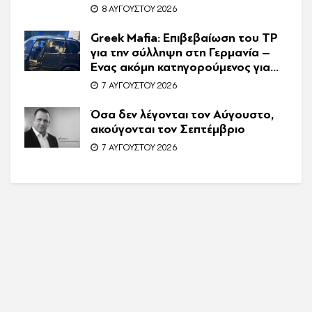
8 ΑΥΓΟΎΣΤΟΥ 2026
Greek Mafia: Επιβεβαίωση τoυ ΤP
για την σύλληψη στη Γερμανία –
Ένας ακόμη κατηγορούμενος για
τον θάνατο του Ζαμπούνη
7 ΑΥΓΟΎΣΤΟΥ 2026
Όσα δεν λέγονται τον Αύγουστο,
ακούγονται τον Σεπτέμβριο
7 ΑΥΓΟΎΣΤΟΥ 2026