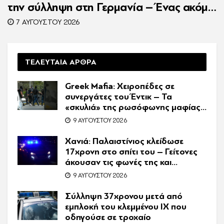
την σύλληψη στη Γερμανία – Ένας ακόμη
κατηγορούμενος για τον θάνατο του
7 ΑΥΓΟΎΣΤΟΥ 2026
Ζαμπούνη
ΤΕΛΕΥΤΑΙΑ ΑΡΘΡΑ
Greek Mafia: Χειροπέδες σε
συνεργάτες του Έντικ – Τα
«σκυλιά» της ρωσόφωνης μαφίας,
οι εκβιασμοί και το υπερπολυτελές
9 ΑΥΓΟΎΣΤΟΥ 2026
Audi
Χανιά: Παλαιστίνιος κλείδωσε
17χρονη στο σπίτι του – Γείτονες
άκουσαν τις φωνές της και
κάλεσαν την Αστυνομία
9 ΑΥΓΟΎΣΤΟΥ 2026
Σύλληψη 37χρονου μετά από
εμπλοκή του κλεμμένου ΙΧ που
οδηγούσε σε τροχαίο