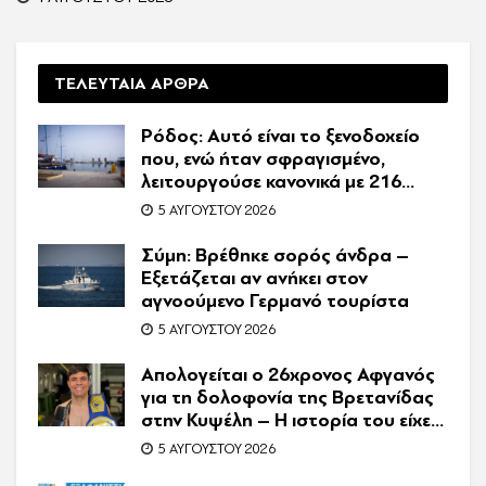
ΤΕΛΕΥΤΑΙΑ ΑΡΘΡΑ
Ρόδος: Αυτό είναι το ξενοδοχείο
που, ενώ ήταν σφραγισμένο,
λειτουργούσε κανονικά με 216
πελάτες – Συνελήφθη η
5 ΑΥΓΟΎΣΤΟΥ 2026
συνιδιοκτήτρια
Σύμη: Βρέθηκε σορός άνδρα –
Εξετάζεται αν ανήκει στον
αγνοούμενο Γερμανό τουρίστα
5 ΑΥΓΟΎΣΤΟΥ 2026
Απολογείται ο 26χρονος Αφγανός
για τη δολοφονία της Βρετανίδας
στην Κυψέλη – Η ιστορία του είχε
γίνει ντοκιμαντέρ
5 ΑΥΓΟΎΣΤΟΥ 2026