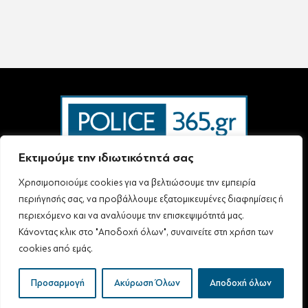
Εκτιμούμε την ιδιωτικότητά σας
Χρησιμοποιούμε cookies για να βελτιώσουμε την εμπειρία
Ταυτότητα – Επικοινωνία
Όροι Χρήσης
Πολιτική Απορρήτου & Προστασίας Προσωπικών Δεδομένων
περιήγησής σας, να προβάλλουμε εξατομικευμένες διαφημίσεις ή
Δήλωση συμμόρφωσης με τη σύσταση (ΕΕ) 2018/334 L63
περιεχόμενο και να αναλύουμε την επισκεψιμότητά μας.
Κάνοντας κλικ στο "Αποδοχή όλων", συναινείτε στη χρήση των
cookies από εμάς.
Follow Us
All rights reserved
Προσαρμογή
Ακύρωση Όλων
Αποδοχή όλων