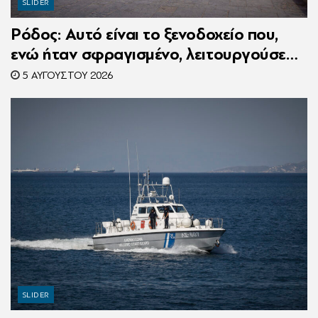
SLIDER
Ρόδος: Αυτό είναι το ξενοδοχείο που,
ενώ ήταν σφραγισμένο, λειτουργούσε
κανονικά με 216 πελάτες – Συνελήφθη η
5 ΑΥΓΟΎΣΤΟΥ 2026
συνιδιοκτήτρια
SLIDER