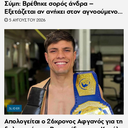
Σύμη: Βρέθηκε σορός άνδρα –
Εξετάζεται αν ανήκει στον αγνοούμενο
Γερμανό τουρίστα
5 ΑΥΓΟΎΣΤΟΥ 2026
SLIDER
Απολογείται ο 26χρονος Αφγανός για τη