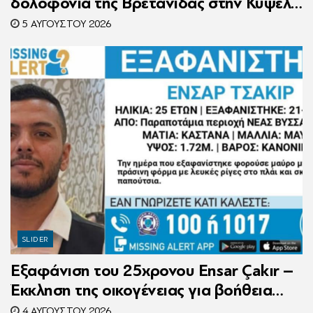
δολοφονία της Βρετανίδας στην Κυψέλη
– Η ιστορία του είχε γίνει ντοκιμαντέρ
5 ΑΥΓΟΎΣΤΟΥ 2026
SLIDER
Εξαφάνιση του 25χρονου Ensar Çakır –
Έκκληση της οικογένειας για βοήθεια
στον εντοπισμό του
4 ΑΥΓΟΎΣΤΟΥ 2026