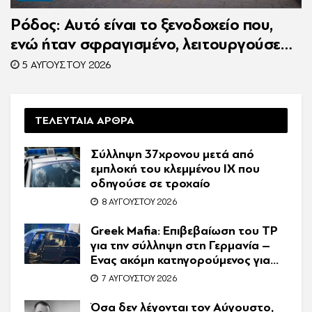
Ρόδος: Αυτό είναι το ξενοδοχείο που,
ενώ ήταν σφραγισμένο, λειτουργούσε
κανονικά με 216 πελάτες – Συνελήφθη η
5 ΑΥΓΟΎΣΤΟΥ 2026
συνιδιοκτήτρια
ΤΕΛΕΥΤΑΙΑ ΑΡΘΡΑ
Σύλληψη 37χρονου μετά από
εμπλοκή του κλεμμένου ΙΧ που
οδηγούσε σε τροχαίο
8 ΑΥΓΟΎΣΤΟΥ 2026
Greek Mafia: Επιβεβαίωση τoυ ΤP
για την σύλληψη στη Γερμανία –
Ένας ακόμη κατηγορούμενος για
τον θάνατο του Ζαμπούνη
7 ΑΥΓΟΎΣΤΟΥ 2026
Όσα δεν λέγονται τον Αύγουστο,