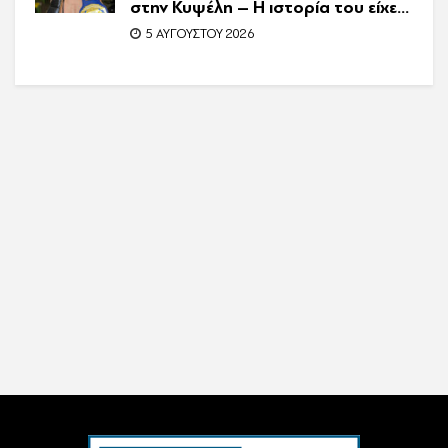
στην Κυψέλη – Η ιστορία του είχε
γίνει ντοκιμαντέρ
5 ΑΥΓΟΎΣΤΟΥ 2026