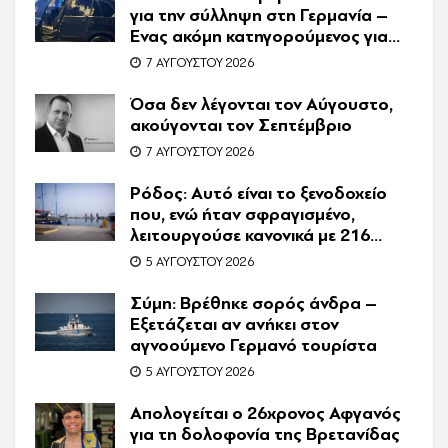
για την σύλληψη στη Γερμανία –
Ένας ακόμη κατηγορούμενος για
τον θάνατο του Ζαμπούνη
7 ΑΥΓΟΎΣΤΟΥ 2026
Όσα δεν λέγονται τον Αύγουστο,
ακούγονται τον Σεπτέμβριο
7 ΑΥΓΟΎΣΤΟΥ 2026
Ρόδος: Αυτό είναι το ξενοδοχείο
που, ενώ ήταν σφραγισμένο,
λειτουργούσε κανονικά με 216
πελάτες – Συνελήφθη η
5 ΑΥΓΟΎΣΤΟΥ 2026
συνιδιοκτήτρια
Σύμη: Βρέθηκε σορός άνδρα –
Εξετάζεται αν ανήκει στον
αγνοούμενο Γερμανό τουρίστα
5 ΑΥΓΟΎΣΤΟΥ 2026
Απολογείται ο 26χρονος Αφγανός
για τη δολοφονία της Βρετανίδας