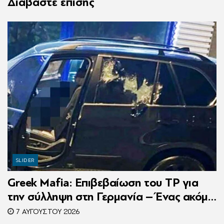
Διαβάστε επίσης
SLIDER
Greek Mafia: Επιβεβαίωση τoυ ΤP για
την σύλληψη στη Γερμανία – Ένας ακόμη
κατηγορούμενος για τον θάνατο του
7 ΑΥΓΟΎΣΤΟΥ 2026