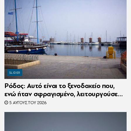
SLIDER
Ρόδος: Αυτό είναι το ξενοδοχείο που,
ενώ ήταν σφραγισμένο, λειτουργούσε
κανονικά με 216 πελάτες – Συνελήφθη η
5 ΑΥΓΟΎΣΤΟΥ 2026
συνιδιοκτήτρια