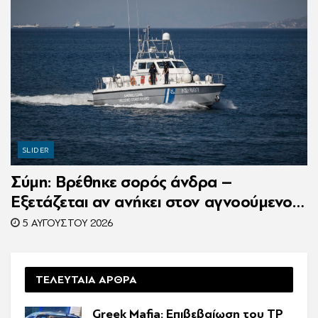
SLIDER
Σύμη: Βρέθηκε σορός άνδρα –
Εξετάζεται αν ανήκει στον αγνοούμενο
Γερμανό τουρίστα
5 ΑΥΓΟΎΣΤΟΥ 2026
ΤΕΛΕΥΤΑΙΑ ΑΡΘΡΑ
Greek Mafia: Επιβεβαίωση τoυ ΤP