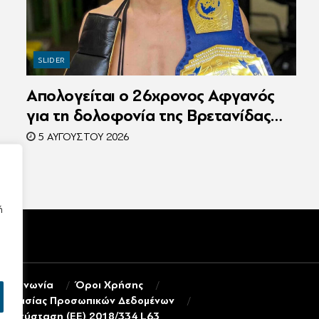
SLIDER
Απολογείται ο 26χρονος Αφγανός
για τη δολοφονία της Βρετανίδας
στην Κυψέλη – Η ιστορία του είχε
5 ΑΥΓΟΎΣΤΟΥ 2026
γίνει ντοκιμαντέρ
ή
πικοινωνία
Όροι Χρήσης
ροστασίας Προσωπικών Δεδομένων
τη σύσταση (ΕΕ) 2018/334 L63