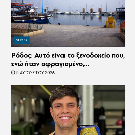
SLIDER
Ρόδος: Αυτό είναι το ξενοδοχείο που,
ενώ ήταν σφραγισμένο,
λειτουργούσε κανονικά με 216
5 ΑΥΓΟΎΣΤΟΥ 2026
πελάτες – Συνελήφθη η
συνιδιοκτήτρια