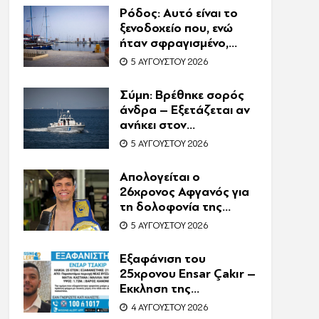
Ρόδος: Αυτό είναι το
ξενοδοχείο που, ενώ
ήταν σφραγισμένο,
λειτουργούσε κανονικά
5 ΑΥΓΟΎΣΤΟΥ 2026
με 216 πελάτες –
Συνελήφθη η
Σύμη: Βρέθηκε σορός
συνιδιοκτήτρια
άνδρα – Εξετάζεται αν
ανήκει στον
αγνοούμενο Γερμανό
5 ΑΥΓΟΎΣΤΟΥ 2026
τουρίστα
Απολογείται ο
26χρονος Αφγανός για
τη δολοφονία της
Βρετανίδας στην
5 ΑΥΓΟΎΣΤΟΥ 2026
Κυψέλη – Η ιστορία του
είχε γίνει ντοκιμαντέρ
Εξαφάνιση του
25χρονου Ensar Çakır –
Έκκληση της
οικογένειας για βοήθεια
4 ΑΥΓΟΎΣΤΟΥ 2026
στον εντοπισμό του