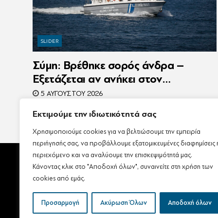
SLIDER
Σύμη: Βρέθηκε σορός άνδρα –
Εξετάζεται αν ανήκει στον
αγνοούμενο Γερμανό τουρίστα
5 ΑΥΓΟΎΣΤΟΥ 2026
Εκτιμούμε την ιδιωτικότητά σας
Χρησιμοποιούμε cookies για να βελτιώσουμε την εμπειρία
περιήγησής σας, να προβάλλουμε εξατομικευμένες διαφημίσεις 
περιεχόμενο και να αναλύουμε την επισκεψιμότητά μας.
Κάνοντας κλικ στο "Αποδοχή όλων", συναινείτε στη χρήση των
cookies από εμάς.
Αρχική
Ταυτότητα – Ε
Προσαρμογή
Ακύρωση Όλων
Αποδοχή όλων
Πολιτική Απορρήτου & Π
Δήλωση συμμόρφωσης με 