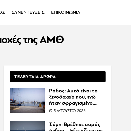
ΟΣ
ΣΥΝΕΝΤΕΥΞΕΙΣ
ΕΠΙΚΟΙΝΩΝΙΑ
ιοχές της ΑΜΘ
ΤΕΛΕΥΤΑΙΑ ΑΡΘΡΑ
Ρόδος: Αυτό είναι το
ξενοδοχείο που, ενώ
ήταν σφραγισμένο,
λειτουργούσε κανονικά
5 ΑΥΓΟΎΣΤΟΥ 2026
με 216 πελάτες –
Συνελήφθη η
Σύμη: Βρέθηκε σορός
συνιδιοκτήτρια
άνδρα – Εξετάζεται αν