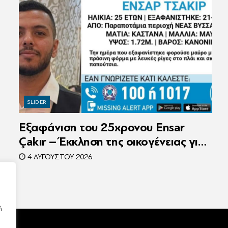
SLIDER
Εξαφάνιση του 25χρονου Ensar
Çakır – Έκκληση της οικογένειας για
βοήθεια στον εντοπισμό του
4 ΑΥΓΟΎΣΤΟΥ 2026
ή