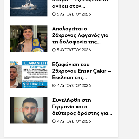
ανήκει στον
αγνοούμενο Γερμανό
5 ΑΥΓΟΎΣΤΟΥ 2026
τουρίστα
Απολογείται ο
26χρονος Αφγανός για
τη δολοφονία της
Βρετανίδας στην
5 ΑΥΓΟΎΣΤΟΥ 2026
Κυψέλη – Η ιστορία του
είχε γίνει ντοκιμαντέρ
Εξαφάνιση του
25χρονου Ensar Çakır –
Έκκληση της
οικογένειας για βοήθεια
4 ΑΥΓΟΎΣΤΟΥ 2026
στον εντοπισμό του
Συνελήφθη στη
Γερμανία και ο
δεύτερος δράστης για
τη δολοφονία
4 ΑΥΓΟΎΣΤΟΥ 2026
Ζαμπούνη