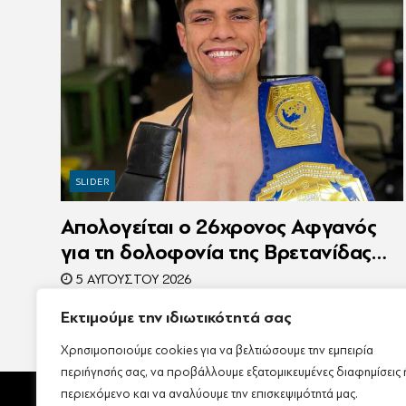
SLIDER
Απολογείται ο 26χρονος Αφγανός
για τη δολοφονία της Βρετανίδας
στην Κυψέλη – Η ιστορία του είχε
5 ΑΥΓΟΎΣΤΟΥ 2026
γίνει ντοκιμαντέρ
Εκτιμούμε την ιδιωτικότητά σας
Χρησιμοποιούμε cookies για να βελτιώσουμε την εμπειρία
περιήγησής σας, να προβάλλουμε εξατομικευμένες διαφημίσεις 
περιεχόμενο και να αναλύουμε την επισκεψιμότητά μας.