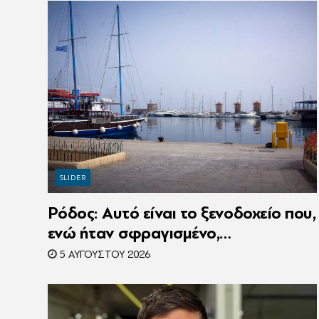
SLIDER
Ρόδος: Αυτό είναι το ξενοδοχείο που,
ενώ ήταν σφραγισμένο,
λειτουργούσε κανονικά με 216
5 ΑΥΓΟΎΣΤΟΥ 2026
πελάτες – Συνελήφθη η
συνιδιοκτήτρια