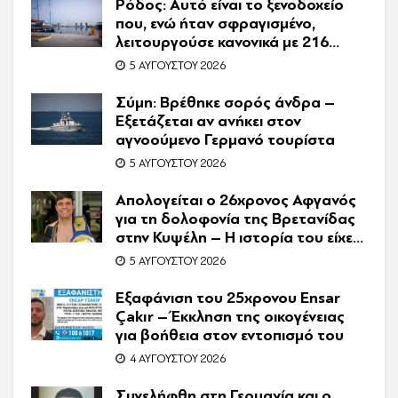
Ρόδος: Αυτό είναι το ξενοδοχείο
που, ενώ ήταν σφραγισμένο,
λειτουργούσε κανονικά με 216
πελάτες – Συνελήφθη η
5 ΑΥΓΟΎΣΤΟΥ 2026
συνιδιοκτήτρια
Σύμη: Βρέθηκε σορός άνδρα –
Εξετάζεται αν ανήκει στον
αγνοούμενο Γερμανό τουρίστα
5 ΑΥΓΟΎΣΤΟΥ 2026
Απολογείται ο 26χρονος Αφγανός
για τη δολοφονία της Βρετανίδας
στην Κυψέλη – Η ιστορία του είχε
γίνει ντοκιμαντέρ
5 ΑΥΓΟΎΣΤΟΥ 2026
Εξαφάνιση του 25χρονου Ensar
Çakır – Έκκληση της οικογένειας
για βοήθεια στον εντοπισμό του
4 ΑΥΓΟΎΣΤΟΥ 2026
Συνελήφθη στη Γερμανία και ο