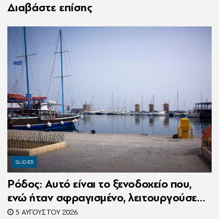
Διαβάστε επίσης
SLIDER
Ρόδος: Αυτό είναι το ξενοδοχείο που,
ενώ ήταν σφραγισμένο, λειτουργούσε
κανονικά με 216 πελάτες – Συνελήφθη η
5 ΑΥΓΟΎΣΤΟΥ 2026