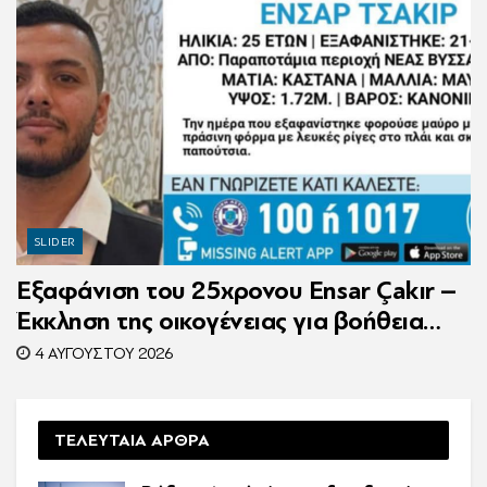
SLIDER
Εξαφάνιση του 25χρονου Ensar Çakır –
Έκκληση της οικογένειας για βοήθεια
στον εντοπισμό του
4 ΑΥΓΟΎΣΤΟΥ 2026
ΤΕΛΕΥΤΑΙΑ ΑΡΘΡΑ