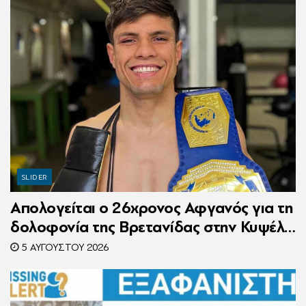
SLIDER
Απολογείται ο 26χρονος Αφγανός για τη
δολοφονία της Βρετανίδας στην Κυψέλη
– Η ιστορία του είχε γίνει ντοκιμαντέρ
5 ΑΥΓΟΎΣΤΟΥ 2026