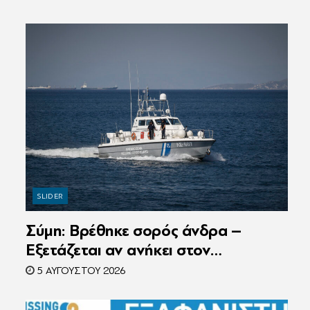
SLIDER
Σύμη: Βρέθηκε σορός άνδρα –
Εξετάζεται αν ανήκει στον
αγνοούμενο Γερμανό τουρίστα
5 ΑΥΓΟΎΣΤΟΥ 2026