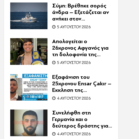
Συνελήφθη η
Σύμη: Βρέθηκε σορός
συνιδιοκτήτρια
άνδρα – Εξετάζεται αν
ανήκει στον
αγνοούμενο Γερμανό
5 ΑΥΓΟΎΣΤΟΥ 2026
τουρίστα
Απολογείται ο
26χρονος Αφγανός για
τη δολοφονία της
Βρετανίδας στην
5 ΑΥΓΟΎΣΤΟΥ 2026
Κυψέλη – Η ιστορία του
είχε γίνει ντοκιμαντέρ
Εξαφάνιση του
25χρονου Ensar Çakır –
Έκκληση της
οικογένειας για βοήθεια
4 ΑΥΓΟΎΣΤΟΥ 2026
στον εντοπισμό του
Συνελήφθη στη
Γερμανία και ο
δεύτερος δράστης για
τη δολοφονία
4 ΑΥΓΟΎΣΤΟΥ 2026
Ζαμπούνη