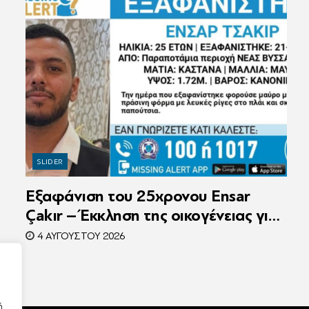
SLIDER
Εξαφάνιση του 25χρονου Ensar
Çakır – Έκκληση της οικογένειας για
βοήθεια στον εντοπισμό του
4 ΑΥΓΟΎΣΤΟΥ 2026
ή