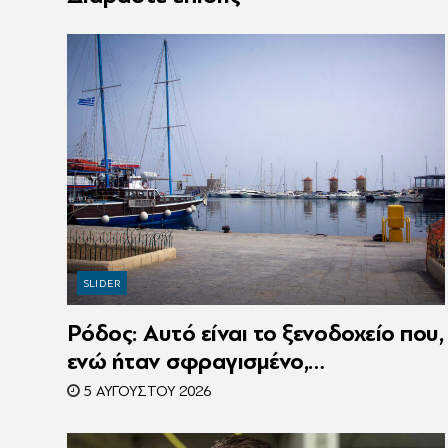
SLIDER
Ρόδος: Αυτό είναι το ξενοδοχείο που,
ενώ ήταν σφραγισμένο,
λειτουργούσε κανονικά με 216
5 ΑΥΓΟΎΣΤΟΥ 2026
πελάτες – Συνελήφθη η
συνιδιοκτήτρια