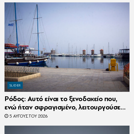
SLIDER
Ρόδος: Αυτό είναι το ξενοδοχείο που,
ενώ ήταν σφραγισμένο, λειτουργούσε
κανονικά με 216 πελάτες – Συνελήφθη η
5 ΑΥΓΟΎΣΤΟΥ 2026
συνιδιοκτήτρια