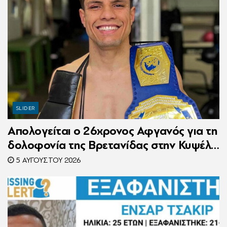
SLIDER
Απολογείται ο 26χρονος Αφγανός για τη
δολοφονία της Βρετανίδας στην Κυψέλη
– Η ιστορία του είχε γίνει ντοκιμαντέρ
5 ΑΥΓΟΎΣΤΟΥ 2026