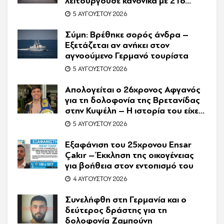
λειτουργούσε κανονικά με 216
πελάτες – Συνελήφθη η
5 ΑΥΓΟΎΣΤΟΥ 2026
συνιδιοκτήτρια
Σύμη: Βρέθηκε σορός άνδρα –
Εξετάζεται αν ανήκει στον
αγνοούμενο Γερμανό τουρίστα
5 ΑΥΓΟΎΣΤΟΥ 2026
Απολογείται ο 26χρονος Αφγανός
για τη δολοφονία της Βρετανίδας
στην Κυψέλη – Η ιστορία του είχε
γίνει ντοκιμαντέρ
5 ΑΥΓΟΎΣΤΟΥ 2026
Εξαφάνιση του 25χρονου Ensar
Çakır – Έκκληση της οικογένειας
για βοήθεια στον εντοπισμό του
4 ΑΥΓΟΎΣΤΟΥ 2026
Συνελήφθη στη Γερμανία και ο
δεύτερος δράστης για τη
δολοφονία Ζαμπούνη