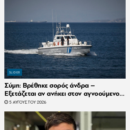
SLIDER
Σύμη: Βρέθηκε σορός άνδρα –
Εξετάζεται αν ανήκει στον αγνοούμενο
Γερμανό τουρίστα
5 ΑΥΓΟΎΣΤΟΥ 2026