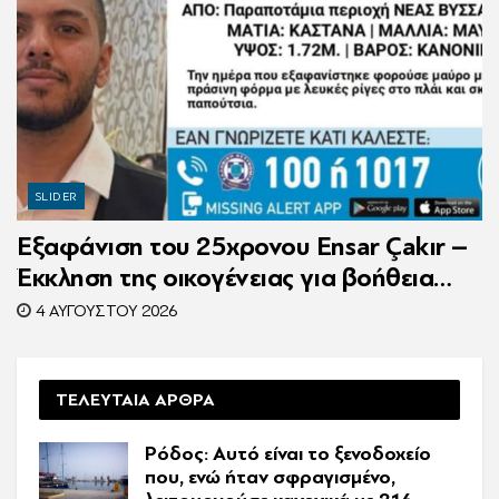
SLIDER
Εξαφάνιση του 25χρονου Ensar Çakır –
Έκκληση της οικογένειας για βοήθεια
στον εντοπισμό του
4 ΑΥΓΟΎΣΤΟΥ 2026
ΤΕΛΕΥΤΑΙΑ ΑΡΘΡΑ
Ρόδος: Αυτό είναι το ξενοδοχείο
που, ενώ ήταν σφραγισμένο,