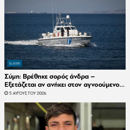
SLIDER
Σύμη: Βρέθηκε σορός άνδρα –
Εξετάζεται αν ανήκει στον αγνοούμενο
Γερμανό τουρίστα
5 ΑΥΓΟΎΣΤΟΥ 2026