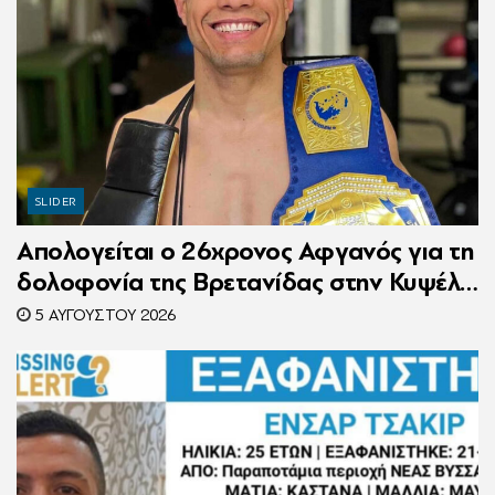
SLIDER
Απολογείται ο 26χρονος Αφγανός για τη
δολοφονία της Βρετανίδας στην Κυψέλη
– Η ιστορία του είχε γίνει ντοκιμαντέρ
5 ΑΥΓΟΎΣΤΟΥ 2026