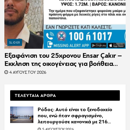
SLIDER
Εξαφάνιση του 25χρονου Ensar Çakır –
Έκκληση της οικογένειας για βοήθεια
στον εντοπισμό του
4 ΑΥΓΟΎΣΤΟΥ 2026
ΤΕΛΕΥΤΑΙΑ ΑΡΘΡΑ
Ρόδος: Αυτό είναι το ξενοδοχείο
που, ενώ ήταν σφραγισμένο,
λειτουργούσε κανονικά με 216
πελάτες – Συνελήφθη η
5 ΑΥΓΟΎΣΤΟΥ 2026