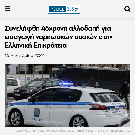
Συνελήφθη 46χρονη αλλοδαπή για
εισαγωγή ναρκωτικών ουσιών στην
Ελληνική Επικράτεια
15 Δεκεμβρίου 2022
ÁóôõíïìéêÜ ìÝôñá óôçí ÁèÞíá ôçí ôåôÜñôç 24 Ìáñôßïõ 2021. (EUROKINISSI/ÃÉÁÍÍÇÓ