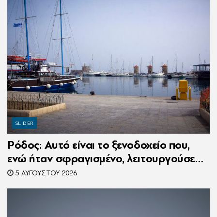
SLIDER
Ρόδος: Αυτό είναι το ξενοδοχείο που,
ενώ ήταν σφραγισμένο, λειτουργούσε
κανονικά με 216 πελάτες – Συνελήφθη η
5 ΑΥΓΟΎΣΤΟΥ 2026
συνιδιοκτήτρια