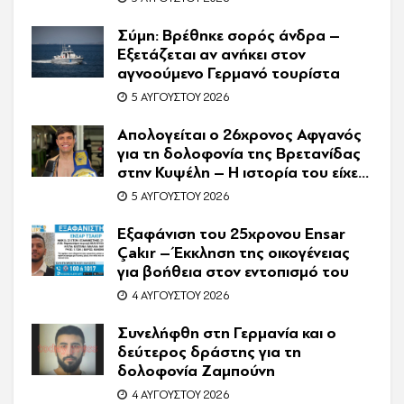
συνιδιοκτήτρια
Σύμη: Βρέθηκε σορός άνδρα –
Εξετάζεται αν ανήκει στον
αγνοούμενο Γερμανό τουρίστα
5 ΑΥΓΟΎΣΤΟΥ 2026
Απολογείται ο 26χρονος Αφγανός
για τη δολοφονία της Βρετανίδας
στην Κυψέλη – Η ιστορία του είχε
γίνει ντοκιμαντέρ
5 ΑΥΓΟΎΣΤΟΥ 2026
Εξαφάνιση του 25χρονου Ensar
Çakır – Έκκληση της οικογένειας
για βοήθεια στον εντοπισμό του
4 ΑΥΓΟΎΣΤΟΥ 2026
Συνελήφθη στη Γερμανία και ο
δεύτερος δράστης για τη
δολοφονία Ζαμπούνη
4 ΑΥΓΟΎΣΤΟΥ 2026