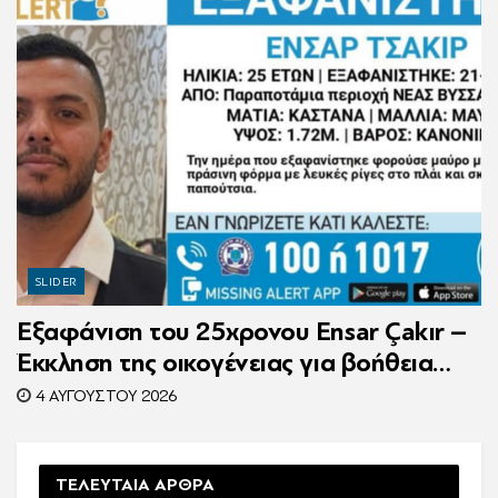
SLIDER
Εξαφάνιση του 25χρονου Ensar Çakır –
Έκκληση της οικογένειας για βοήθεια
στον εντοπισμό του
4 ΑΥΓΟΎΣΤΟΥ 2026
ΤΕΛΕΥΤΑΙΑ ΑΡΘΡΑ