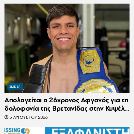
SLIDER
Απολογείται ο 26χρονος Αφγανός για τη
δολοφονία της Βρετανίδας στην Κυψέλη
– Η ιστορία του είχε γίνει ντοκιμαντέρ
5 ΑΥΓΟΎΣΤΟΥ 2026