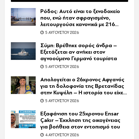
Ρόδος: Αυτό είναι το ξενοδοχείο
που, ενώ ήταν σφραγισμένο,
λειτουργούσε κανονικά με 216
πελάτες – Συνελήφθη η
5 ΑΥΓΟΎΣΤΟΥ 2026
συνιδιοκτήτρια
Σύμη: Βρέθηκε σορός άνδρα –
Εξετάζεται αν ανήκει στον
αγνοούμενο Γερμανό τουρίστα
5 ΑΥΓΟΎΣΤΟΥ 2026
Απολογείται ο 26χρονος Αφγανός
για τη δολοφονία της Βρετανίδας
στην Κυψέλη – Η ιστορία του είχε
γίνει ντοκιμαντέρ
5 ΑΥΓΟΎΣΤΟΥ 2026
Εξαφάνιση του 25χρονου Ensar
Çakır – Έκκληση της οικογένειας
για βοήθεια στον εντοπισμό του
4 ΑΥΓΟΎΣΤΟΥ 2026