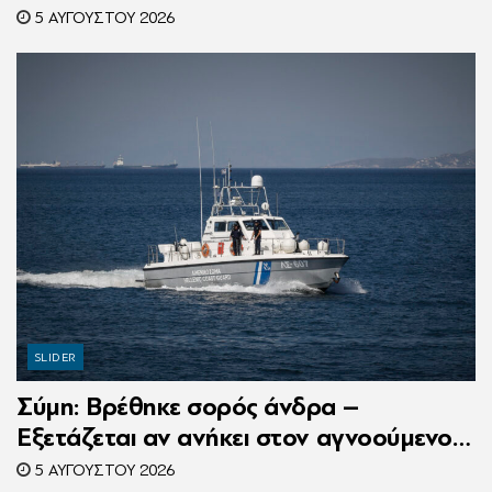
κανονικά με 216 πελάτες – Συνελήφθη η
5 ΑΥΓΟΎΣΤΟΥ 2026
συνιδιοκτήτρια
SLIDER
Σύμη: Βρέθηκε σορός άνδρα –
Εξετάζεται αν ανήκει στον αγνοούμενο
Γερμανό τουρίστα
5 ΑΥΓΟΎΣΤΟΥ 2026