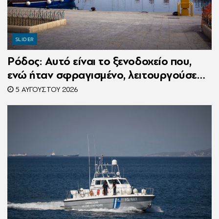
SLIDER
Ρόδος: Αυτό είναι το ξενοδοχείο που,
ενώ ήταν σφραγισμένο, λειτουργούσε
κανονικά με 216 πελάτες – Συνελήφθη η
5 ΑΥΓΟΎΣΤΟΥ 2026
συνιδιοκτήτρια