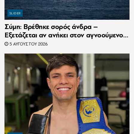
SLIDER
Σύμη: Βρέθηκε σορός άνδρα –
Εξετάζεται αν ανήκει στον αγνοούμενο
Γερμανό τουρίστα
5 ΑΥΓΟΎΣΤΟΥ 2026