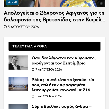
SLIDER
Απολογείται ο 26χρονος Αφγανός για τη
δολοφονία της Βρετανίδας στην Κυψέλη
– Η ιστορία του είχε γίνει ντοκιμαντέρ
5 ΑΥΓΟΎΣΤΟΥ 2026
ΤΕΛΕΥΤΑΙΑ ΑΡΘΡΑ
Όσα δεν λέγονται τον Αύγουστο,
ακούγονται τον Σεπτέμβριο
7 ΑΥΓΟΎΣΤΟΥ 2026
Ρόδος: Αυτό είναι το ξενοδοχείο
που, ενώ ήταν σφραγισμένο,
λειτουργούσε κανονικά με 216
πελάτες – Συνελήφθη η
5 ΑΥΓΟΎΣΤΟΥ 2026
συνιδιοκτήτρια
Σύμη: Βρέθηκε σορός άνδρα –