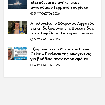
Εξετάζεται αν ανήκει στον
αγνοούμενο Γερμανό τουρίστα
5 ΑΥΓΟΎΣΤΟΥ 2026
Απολογείται ο 26χρονος Αφγανός
για τη δολοφονία της Βρετανίδας
στην Κυψέλη – Η ιστορία του είχε
γίνει ντοκιμαντέρ
5 ΑΥΓΟΎΣΤΟΥ 2026
Εξαφάνιση του 25χρονου Ensar
Çakır – Έκκληση της οικογένειας
για βοήθεια στον εντοπισμό του
4 ΑΥΓΟΎΣΤΟΥ 2026