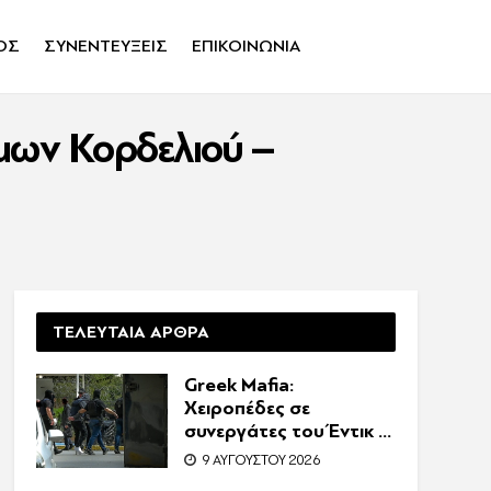
ΟΣ
ΣΥΝΕΝΤΕΥΞΕΙΣ
ΕΠΙΚΟΙΝΩΝΙΑ
ήμων Κορδελιού –
ΤΕΛΕΥΤΑΙΑ ΑΡΘΡΑ
Greek Mafia:
Χειροπέδες σε
συνεργάτες του Έντικ –
Τα «σκυλιά» της
9 ΑΥΓΟΎΣΤΟΥ 2026
ρωσόφωνης μαφίας, οι