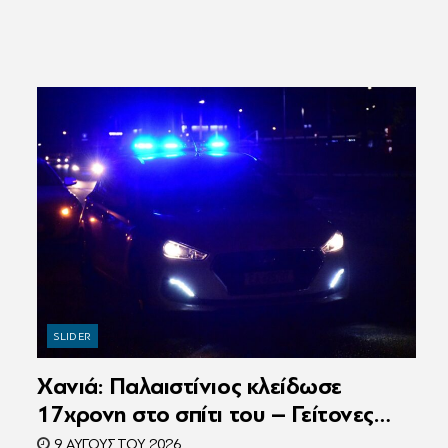
SLIDER
Χανιά: Παλαιστίνιος κλείδωσε
17χρονη στο σπίτι του – Γείτονες
άκουσαν τις φωνές της και κάλεσαν
9 ΑΥΓΟΎΣΤΟΥ 2026