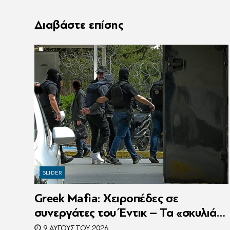
Διαβάστε επίσης
SLIDER
Greek Mafia: Χειροπέδες σε
συνεργάτες του Έντικ – Τα «σκυλιά»
της ρωσόφωνης μαφίας, οι
9 ΑΥΓΟΎΣΤΟΥ 2026