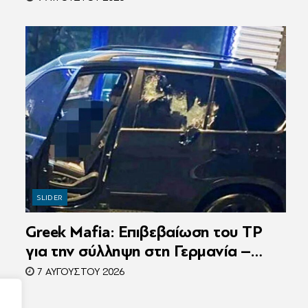
την Αστυνομία
SLIDER
Greek Mafia: Επιβεβαίωση τoυ ΤP
για την σύλληψη στη Γερμανία –
Ένας ακόμη κατηγορούμενος για τον
7 ΑΥΓΟΎΣΤΟΥ 2026
θάνατο του Ζαμπούνη