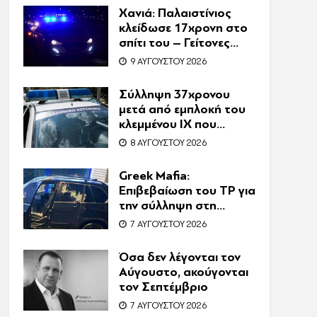
εκβιασμοί και το
Χανιά: Παλαιστίνιος
υπερπολυτελές Audi
κλείδωσε 17χρονη στο
σπίτι του – Γείτονες
άκουσαν τις φωνές της
9 ΑΥΓΟΎΣΤΟΥ 2026
και κάλεσαν την
Αστυνομία
Σύλληψη 37χρονου
μετά από εμπλοκή του
κλεμμένου ΙΧ που
οδηγούσε σε τροχαίο
8 ΑΥΓΟΎΣΤΟΥ 2026
Greek Mafia:
Επιβεβαίωση τoυ ΤP για
την σύλληψη στη
Γερμανία – Ένας ακόμη
7 ΑΥΓΟΎΣΤΟΥ 2026
κατηγορούμενος για
τον θάνατο του
Όσα δεν λέγονται τον
Ζαμπούνη
Αύγουστο, ακούγονται
τον Σεπτέμβριο
7 ΑΥΓΟΎΣΤΟΥ 2026