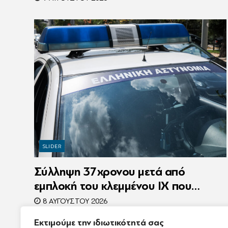
εκβιασμοί και το υπερπολυτελές Audi
SLIDER
Σύλληψη 37χρονου μετά από
εμπλοκή του κλεμμένου ΙΧ που
οδηγούσε σε τροχαίο
8 ΑΥΓΟΎΣΤΟΥ 2026
Εκτιμούμε την ιδιωτικότητά σας