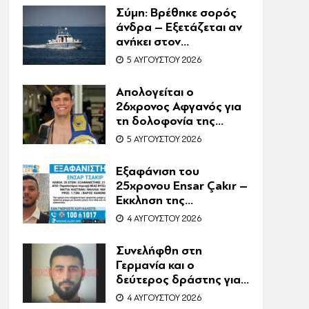
Συνελήφθη η
Σύμη: Βρέθηκε σορός
συνιδιοκτήτρια
άνδρα – Εξετάζεται αν
ανήκει στον
αγνοούμενο Γερμανό
5 ΑΥΓΟΎΣΤΟΥ 2026
τουρίστα
Απολογείται ο
26χρονος Αφγανός για
τη δολοφονία της
Βρετανίδας στην
5 ΑΥΓΟΎΣΤΟΥ 2026
Κυψέλη – Η ιστορία του
είχε γίνει ντοκιμαντέρ
Εξαφάνιση του
25χρονου Ensar Çakır –
Έκκληση της
οικογένειας για βοήθεια
4 ΑΥΓΟΎΣΤΟΥ 2026
στον εντοπισμό του
Συνελήφθη στη
Γερμανία και ο
δεύτερος δράστης για
τη δολοφονία
4 ΑΥΓΟΎΣΤΟΥ 2026
Ζαμπούνη