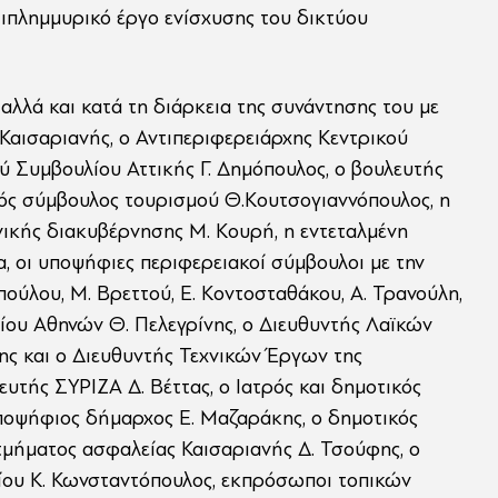
τιπλημμυρικό έργο ενίσχυσης του δικτύου
αλλά και κατά τη διάρκεια της συνάντησης του με
Καισαριανής, ο Αντιπεριφερειάρχης Κεντρικού
ύ Συμβουλίου Αττικής Γ. Δημόπουλος, ο βουλευτής
ακός σύμβουλος τουρισμού Θ.Κουτσογιαννόπουλος, η
ικής διακυβέρνησης Μ. Κουρή, η εντεταλμένη
 οι υποψήφιες περιφερειακοί σύμβουλοι με την
πούλου, Μ. Βρεττού, Ε. Κοντοσταθάκου, Α. Τρανούλη,
ίου Αθηνών Θ. Πελεγρίνης, ο Διευθυντής Λαϊκών
ης και ο Διευθυντής Τεχνικών Έργων της
υτής ΣΥΡΙΖΑ Δ. Βέττας, ο Ιατρός και δημοτικός
ο υποψήφιος δήμαρχος Ε. Μαζαράκης, ο δημοτικός
τμήματος ασφαλείας Καισαριανής Δ. Τσούφης, ο
ίου Κ. Κωνσταντόπουλος, εκπρόσωποι τοπικών