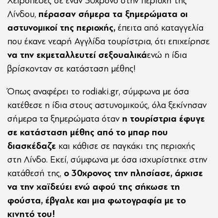
Χειροπέδες σε έναν 30χρονο στην περιοχή της
Λίνδου,
πέρασαν σήμερα τα ξημερώματα οι
αστυνομικοί της περιοχής,
έπειτα από καταγγελία
που έκανε νεαρή Αγγλίδα τουρίστρια, ότι επιχείρησε
να την εκμεταλλευτεί σεξουαλικά
ενώ η ίδια
βρίσκονταν σε κατάσταση μέθης!
Όπως αναφέρει το rodiaki.gr, σύμφωνα με όσα
κατέθεσε η ίδια στους αστυνομικούς, όλα ξεκίνησαν
σήμερα τα ξημερώματα όταν
η τουρίστρια έφυγε
σε κατάσταση μέθης από το μπαρ που
διασκέδαζε
και κάθισε σε παγκάκι της περιοχής
στη Λίνδο. Εκεί, σύμφωνα με όσα ισχυρίστηκε στην
κατάθεσή της,
ο 30χρονος την πλησίασε, άρχισε
να την χαϊδεύει ενώ αφού της σήκωσε τη
φούστα, έβγαλε και μια φωτογραφία με το
κινητό του!