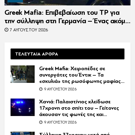
Greek Mafia: Επιβεβαίωση τoυ ΤP για
την σύλληψη στη Γερμανία – Ένας ακόμη
κατηγορούμενος για τον θάνατο του
7 ΑΥΓΟΎΣΤΟΥ 2026
Ζαμπούνη
ΤΕΛΕΥΤΑΙΑ ΑΡΘΡΑ
Greek Mafia: Χειροπέδες σε
συνεργάτες του Έντικ – Τα
«σκυλιά» της ρωσόφωνης μαφίας,
οι εκβιασμοί και το υπερπολυτελές
9 ΑΥΓΟΎΣΤΟΥ 2026
Audi
Χανιά: Παλαιστίνιος κλείδωσε
17χρονη στο σπίτι του – Γείτονες
άκουσαν τις φωνές της και
κάλεσαν την Αστυνομία
9 ΑΥΓΟΎΣΤΟΥ 2026
Σύλληψη 37χρονου μετά από