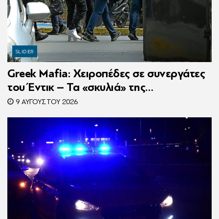
SLIDER
Greek Mafia: Χειροπέδες σε συνεργάτες
του Έντικ – Τα «σκυλιά» της
ρωσόφωνης μαφίας, οι εκβιασμοί και το
9 ΑΥΓΟΎΣΤΟΥ 2026
υπερπολυτελές Audi