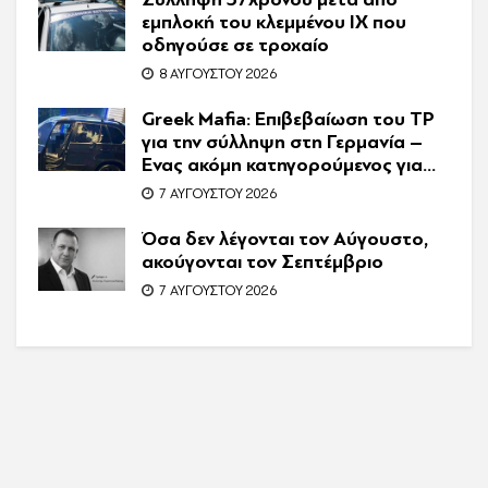
εμπλοκή του κλεμμένου ΙΧ που
οδηγούσε σε τροχαίο
8 ΑΥΓΟΎΣΤΟΥ 2026
Greek Mafia: Επιβεβαίωση τoυ ΤP
για την σύλληψη στη Γερμανία –
Ένας ακόμη κατηγορούμενος για
τον θάνατο του Ζαμπούνη
7 ΑΥΓΟΎΣΤΟΥ 2026
Όσα δεν λέγονται τον Αύγουστο,
ακούγονται τον Σεπτέμβριο
7 ΑΥΓΟΎΣΤΟΥ 2026