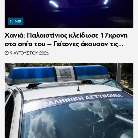
SLIDER
Χανιά: Παλαιστίνιος κλείδωσε 17χρονη
στο σπίτι του – Γείτονες άκουσαν τις
φωνές της και κάλεσαν την Αστυνομία
9 ΑΥΓΟΎΣΤΟΥ 2026