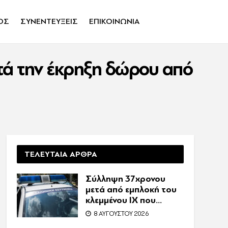
ΟΣ
ΣΥΝΕΝΤΕΥΞΕΙΣ
ΕΠΙΚΟΙΝΩΝΙΑ
ετά την έκρηξη δώρου από
ΤΕΛΕΥΤΑΙΑ ΑΡΘΡΑ
Σύλληψη 37χρονου
μετά από εμπλοκή του
κλεμμένου ΙΧ που
οδηγούσε σε τροχαίο
8 ΑΥΓΟΎΣΤΟΥ 2026