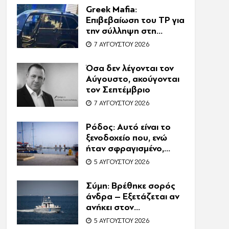
Greek Mafia:
Επιβεβαίωση τoυ ΤP για
την σύλληψη στη
Γερμανία – Ένας ακόμη
7 ΑΥΓΟΎΣΤΟΥ 2026
κατηγορούμενος για
τον θάνατο του
Όσα δεν λέγονται τον
Ζαμπούνη
Αύγουστο, ακούγονται
τον Σεπτέμβριο
7 ΑΥΓΟΎΣΤΟΥ 2026
Ρόδος: Αυτό είναι το
ξενοδοχείο που, ενώ
ήταν σφραγισμένο,
λειτουργούσε κανονικά
5 ΑΥΓΟΎΣΤΟΥ 2026
με 216 πελάτες –
Συνελήφθη η
Σύμη: Βρέθηκε σορός
συνιδιοκτήτρια
άνδρα – Εξετάζεται αν
ανήκει στον
αγνοούμενο Γερμανό
5 ΑΥΓΟΎΣΤΟΥ 2026
τουρίστα