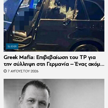
SLIDER
Greek Mafia: Επιβεβαίωση τoυ ΤP για
την σύλληψη στη Γερμανία – Ένας ακόμη
κατηγορούμενος για τον θάνατο του
7 ΑΥΓΟΎΣΤΟΥ 2026
Ζαμπούνη