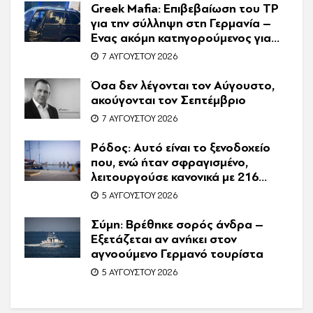
Greek Mafia: Επιβεβαίωση τoυ ΤP
για την σύλληψη στη Γερμανία –
Ένας ακόμη κατηγορούμενος για
τον θάνατο του Ζαμπούνη
7 ΑΥΓΟΎΣΤΟΥ 2026
Όσα δεν λέγονται τον Αύγουστο,
ακούγονται τον Σεπτέμβριο
7 ΑΥΓΟΎΣΤΟΥ 2026
Ρόδος: Αυτό είναι το ξενοδοχείο
που, ενώ ήταν σφραγισμένο,
λειτουργούσε κανονικά με 216
πελάτες – Συνελήφθη η
5 ΑΥΓΟΎΣΤΟΥ 2026
συνιδιοκτήτρια
Σύμη: Βρέθηκε σορός άνδρα –
Εξετάζεται αν ανήκει στον
αγνοούμενο Γερμανό τουρίστα
5 ΑΥΓΟΎΣΤΟΥ 2026