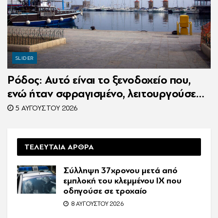
SLIDER
Ρόδος: Αυτό είναι το ξενοδοχείο που,
ενώ ήταν σφραγισμένο, λειτουργούσε
κανονικά με 216 πελάτες – Συνελήφθη η
5 ΑΥΓΟΎΣΤΟΥ 2026
συνιδιοκτήτρια
ΤΕΛΕΥΤΑΙΑ ΑΡΘΡΑ
Σύλληψη 37χρονου μετά από
εμπλοκή του κλεμμένου ΙΧ που
οδηγούσε σε τροχαίο
8 ΑΥΓΟΎΣΤΟΥ 2026