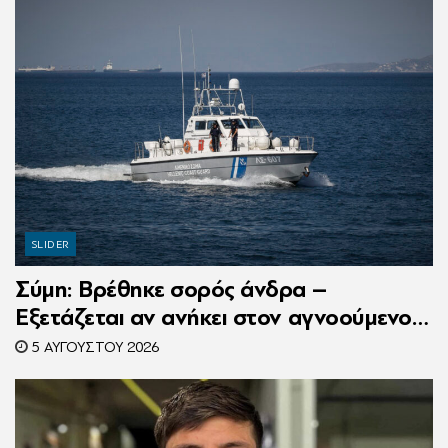
SLIDER
Σύμη: Βρέθηκε σορός άνδρα –
Εξετάζεται αν ανήκει στον αγνοούμενο
Γερμανό τουρίστα
5 ΑΥΓΟΎΣΤΟΥ 2026