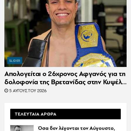
SLIDER
Απολογείται ο 26χρονος Αφγανός για τη
δολοφονία της Βρετανίδας στην Κυψέλη
– Η ιστορία του είχε γίνει ντοκιμαντέρ
5 ΑΥΓΟΎΣΤΟΥ 2026
ΤΕΛΕΥΤΑΙΑ ΑΡΘΡΑ
Όσα δεν λέγονται τον Αύγουστο,