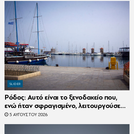
SLIDER
Ρόδος: Αυτό είναι το ξενοδοχείο που,
ενώ ήταν σφραγισμένο, λειτουργούσε
κανονικά με 216 πελάτες – Συνελήφθη η
5 ΑΥΓΟΎΣΤΟΥ 2026
συνιδιοκτήτρια