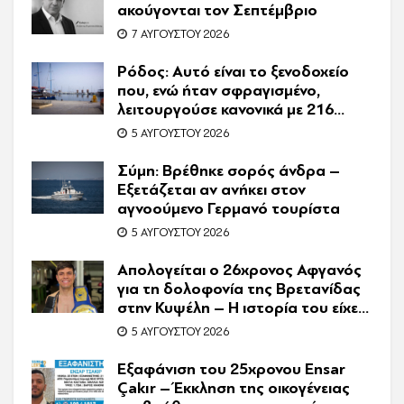
ακούγονται τον Σεπτέμβριο
7 ΑΥΓΟΎΣΤΟΥ 2026
Ρόδος: Αυτό είναι το ξενοδοχείο
που, ενώ ήταν σφραγισμένο,
λειτουργούσε κανονικά με 216
πελάτες – Συνελήφθη η
5 ΑΥΓΟΎΣΤΟΥ 2026
συνιδιοκτήτρια
Σύμη: Βρέθηκε σορός άνδρα –
Εξετάζεται αν ανήκει στον
αγνοούμενο Γερμανό τουρίστα
5 ΑΥΓΟΎΣΤΟΥ 2026
Απολογείται ο 26χρονος Αφγανός
για τη δολοφονία της Βρετανίδας
στην Κυψέλη – Η ιστορία του είχε
γίνει ντοκιμαντέρ
5 ΑΥΓΟΎΣΤΟΥ 2026
Εξαφάνιση του 25χρονου Ensar
Çakır – Έκκληση της οικογένειας