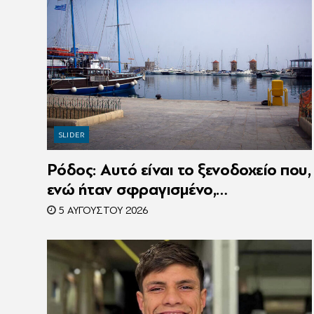
SLIDER
Ρόδος: Αυτό είναι το ξενοδοχείο που,
ενώ ήταν σφραγισμένο,
λειτουργούσε κανονικά με 216
5 ΑΥΓΟΎΣΤΟΥ 2026
πελάτες – Συνελήφθη η
συνιδιοκτήτρια