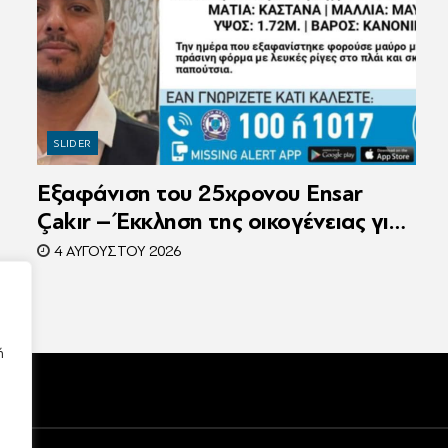
SLIDER
Εξαφάνιση του 25χρονου Ensar
Çakır – Έκκληση της οικογένειας για
βοήθεια στον εντοπισμό του
4 ΑΥΓΟΎΣΤΟΥ 2026
ή