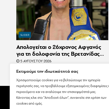
SLIDER
Απολογείται ο 26χρονος Αφγανός
για τη δολοφονία της Βρετανίδας
στην Κυψέλη – Η ιστορία του είχε
5 ΑΥΓΟΎΣΤΟΥ 2026
γίνει ντοκιμαντέρ
Εκτιμούμε την ιδιωτικότητά σας
Χρησιμοποιούμε cookies για να βελτιώσουμε την εμπειρία
περιήγησής σας, να προβάλλουμε εξατομικευμένες διαφημίσεις 
περιεχόμενο και να αναλύουμε την επισκεψιμότητά μας.
Κάνοντας κλικ στο "Αποδοχή όλων", συναινείτε στη χρήση των
cookies από εμάς.