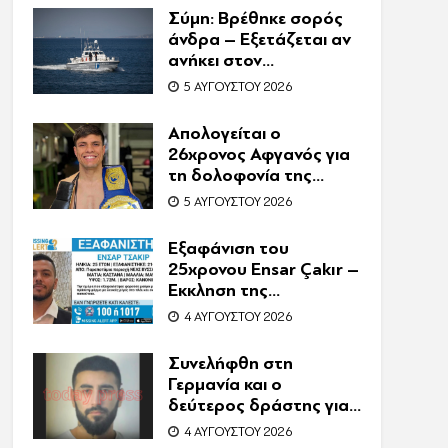
Συνελήφθη η
Σύμη: Βρέθηκε σορός
συνιδιοκτήτρια
άνδρα – Εξετάζεται αν
ανήκει στον
αγνοούμενο Γερμανό
5 ΑΥΓΟΎΣΤΟΥ 2026
τουρίστα
Απολογείται ο
26χρονος Αφγανός για
τη δολοφονία της
Βρετανίδας στην
5 ΑΥΓΟΎΣΤΟΥ 2026
Κυψέλη – Η ιστορία του
είχε γίνει ντοκιμαντέρ
Εξαφάνιση του
25χρονου Ensar Çakır –
Έκκληση της
οικογένειας για βοήθεια
4 ΑΥΓΟΎΣΤΟΥ 2026
στον εντοπισμό του
Συνελήφθη στη
Γερμανία και ο
δεύτερος δράστης για
τη δολοφονία
4 ΑΥΓΟΎΣΤΟΥ 2026
Ζαμπούνη