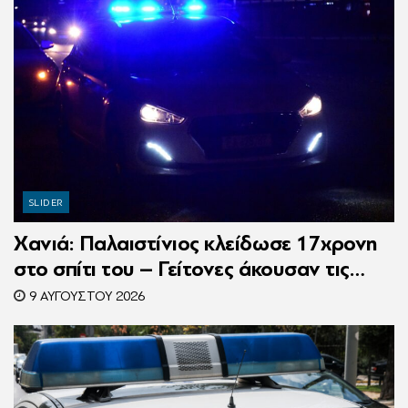
SLIDER
Χανιά: Παλαιστίνιος κλείδωσε 17χρονη
στο σπίτι του – Γείτονες άκουσαν τις
φωνές της και κάλεσαν την Αστυνομία
9 ΑΥΓΟΎΣΤΟΥ 2026