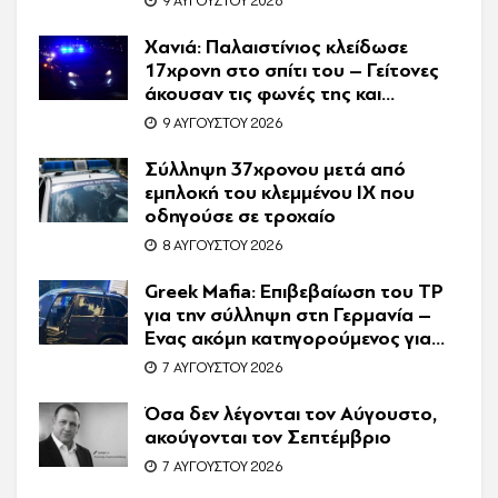
9 ΑΥΓΟΎΣΤΟΥ 2026
Audi
Χανιά: Παλαιστίνιος κλείδωσε
17χρονη στο σπίτι του – Γείτονες
άκουσαν τις φωνές της και
κάλεσαν την Αστυνομία
9 ΑΥΓΟΎΣΤΟΥ 2026
Σύλληψη 37χρονου μετά από
εμπλοκή του κλεμμένου ΙΧ που
οδηγούσε σε τροχαίο
8 ΑΥΓΟΎΣΤΟΥ 2026
Greek Mafia: Επιβεβαίωση τoυ ΤP
για την σύλληψη στη Γερμανία –
Ένας ακόμη κατηγορούμενος για
τον θάνατο του Ζαμπούνη
7 ΑΥΓΟΎΣΤΟΥ 2026
Όσα δεν λέγονται τον Αύγουστο,
ακούγονται τον Σεπτέμβριο
7 ΑΥΓΟΎΣΤΟΥ 2026