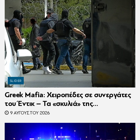
SLIDER
Greek Mafia: Χειροπέδες σε συνεργάτες
του Έντικ – Τα «σκυλιά» της
ρωσόφωνης μαφίας, οι εκβιασμοί και το
9 ΑΥΓΟΎΣΤΟΥ 2026
υπερπολυτελές Audi