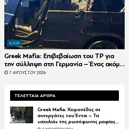
SLIDER
Greek Mafia: Επιβεβαίωση τoυ ΤP για
την σύλληψη στη Γερμανία – Ένας ακόμη
κατηγορούμενος για τον θάνατο του
7 ΑΥΓΟΎΣΤΟΥ 2026
Ζαμπούνη
ΤΕΛΕΥΤΑΙΑ ΑΡΘΡΑ
Greek Mafia: Χειροπέδες σε
συνεργάτες του Έντικ – Τα
«σκυλιά» της ρωσόφωνης μαφίας,
οι εκβιασμοί και το υπερπολυτελές