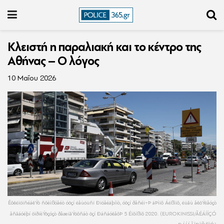
Κλειστή η παραλιακή και το κέντρο της
Αθήνας – Ο λόγος
10 Μαΐου 2026
ÊõêëïöïñéáêÝò ñõèìßóåéò óôçí ëåùöüñï Ðïóåéäþíïò, óôçí ðåñéï÷Þ äÞìïõ Áëßìïõ, ëüãù åêôÝëåóçò
åñãáóéþí ôïðïèÝôçóçò ðåæïãÝöõñáò ôçí ÐáñáóêåõÞ 5 Éïõíßïõ 2020. (EUROKINISSI/ÃÉÁÍÍÇÓ