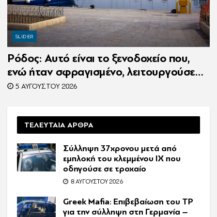
SLIDER
Ρόδος: Αυτό είναι το ξενοδοχείο που,
ενώ ήταν σφραγισμένο, λειτουργούσε
κανονικά με 216 πελάτες – Συνελήφθη η
5 ΑΥΓΟΎΣΤΟΥ 2026
συνιδιοκτήτρια
ΤΕΛΕΥΤΑΙΑ ΑΡΘΡΑ
Σύλληψη 37χρονου μετά από
εμπλοκή του κλεμμένου ΙΧ που
οδηγούσε σε τροχαίο
8 ΑΥΓΟΎΣΤΟΥ 2026
Greek Mafia: Επιβεβαίωση τoυ ΤP
για την σύλληψη στη Γερμανία –