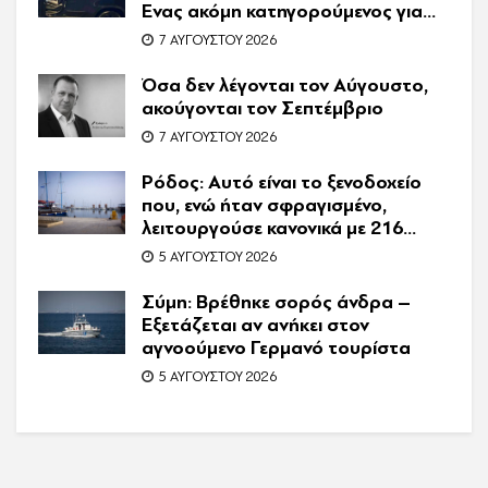
Ένας ακόμη κατηγορούμενος για
τον θάνατο του Ζαμπούνη
7 ΑΥΓΟΎΣΤΟΥ 2026
Όσα δεν λέγονται τον Αύγουστο,
ακούγονται τον Σεπτέμβριο
7 ΑΥΓΟΎΣΤΟΥ 2026
Ρόδος: Αυτό είναι το ξενοδοχείο
που, ενώ ήταν σφραγισμένο,
λειτουργούσε κανονικά με 216
πελάτες – Συνελήφθη η
5 ΑΥΓΟΎΣΤΟΥ 2026
συνιδιοκτήτρια
Σύμη: Βρέθηκε σορός άνδρα –
Εξετάζεται αν ανήκει στον
αγνοούμενο Γερμανό τουρίστα
5 ΑΥΓΟΎΣΤΟΥ 2026