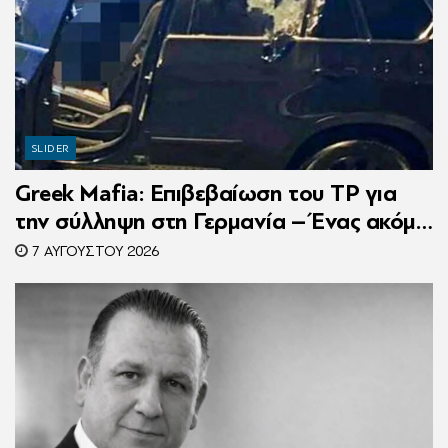
SLIDER
Greek Mafia: Επιβεβαίωση τoυ ΤP για
την σύλληψη στη Γερμανία – Ένας ακόμη
κατηγορούμενος για τον θάνατο του
7 ΑΥΓΟΎΣΤΟΥ 2026
Ζαμπούνη