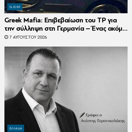
SLIDER
Greek Mafia: Επιβεβαίωση τoυ ΤP για
την σύλληψη στη Γερμανία – Ένας ακόμη
κατηγορούμενος για τον θάνατο του
7 ΑΥΓΟΎΣΤΟΥ 2026
Ζαμπούνη
ΕΛΛΑΔΑ