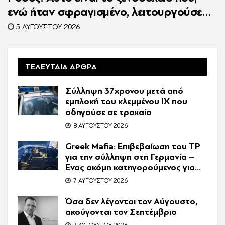
ενώ ήταν σφραγισμένο, λειτουργούσε
κανονικά με 216 πελάτες – Συνελήφθη η
5 ΑΥΓΟΎΣΤΟΥ 2026
συνιδιοκτήτρια
ΤΕΛΕΥΤΑΙΑ ΑΡΘΡΑ
Σύλληψη 37χρονου μετά από
εμπλοκή του κλεμμένου ΙΧ που
οδηγούσε σε τροχαίο
8 ΑΥΓΟΎΣΤΟΥ 2026
Greek Mafia: Επιβεβαίωση τoυ ΤP
για την σύλληψη στη Γερμανία –
Ένας ακόμη κατηγορούμενος για
τον θάνατο του Ζαμπούνη
7 ΑΥΓΟΎΣΤΟΥ 2026
Όσα δεν λέγονται τον Αύγουστο,
ακούγονται τον Σεπτέμβριο