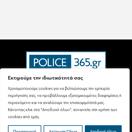
Εκτιμούμε την ιδιωτικότητά σας
Χρησιμοποιούμε cookies για να βελτιώσουμε την εμπειρία
Ταυτότητα – Επικοινωνία
Όροι Χρήσης
Πολιτική Απορρήτου & Προστασίας Προσωπικών Δεδομένων
περιήγησής σας, να προβάλλουμε εξατομικευμένες διαφημίσεις ή
Δήλωση συμμόρφωσης με τη σύσταση (ΕΕ) 2018/334 L63
περιεχόμενο και να αναλύουμε την επισκεψιμότητά μας.
Κάνοντας κλικ στο "Αποδοχή όλων", συναινείτε στη χρήση των
cookies από εμάς.
Follow Us
All rights reserved
Προσαρμογή
Ακύρωση Όλων
Αποδοχή όλων