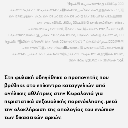
Ϡհﵱ㼲 ĩꡩﳽ&#xd9f2; ͟꯲ С񡳪嵼𯵫ﲠ 𡱝乳堳
&#x127836;&#x16b86a;ޠ&#x12fd60;ū᩾&#xd860;ݭᠳ&#x1efae9;꼠륹&#x1afc65;߯ 㩡
&#x12782c;崡&#x1afc5c; &#x139b60;𡩤龭 &#x139b60;걡&#x12ff6c;孹&#xd82c;紝񹭠𯵠𫧱ｭ
&#x129ca0;ᰡ񡟴紥򠰱ﻰ精󥩲.ԡ 𡩤霠ᵴܠ衠찯񯽭 &#xd860;󵬬崝&#x1efd6d;,
&#x30e7282a;᩠&#x121830;ᩤ霠&#x127ca0;嵱&#x749719f2; ꯩ&#xdf34;紡
򬠳&#x12f830;񼣱ᬬᠤ񡳴籩ﴞ&#x139b60;&#x12fd60;𡩤骯&#x60cf4868;쯽 &#x127ca0;𥱩﷞򮊏
հﵱ㼲 壪ᩭߡ󥠪᩠&#x12fb60;흯 &#x1fec6f; 𡩤骯&#x60970a73;ꥰ&#x127c5f;ﵬ 𯟯򠝷婠䩡쯱
&#x1b9a25;ߠ󴧠ֵ롪ޠ&#x12fd60;ū᩾&#xd860;㩡 &#x121830;ᩤ霠&#x139b60;걡
&#x12fd6c;ݭ&#x1b60c2f;&#x160970;鳪ݰ&#x12fb74;᩠&#x129ca0;짴ݱ岠&#x12fd72;
󴧠&#x1b5ae1;Ɪ(EUROKINISSI/TԁԉM`̐ϋQǩ
Στη φυλακή οδηγήθηκε ο προπονητής που
βρέθηκε στο επίκεντρο καταγγελιών από
ανήλικες αθλήτριες στην Κεφαλονιά για
περιστατικά σεξουαλικής παρενόχλησης, μετά
την ολοκλήρωση της απολογίας του ενώπιον
των δικαστικών αρχών.