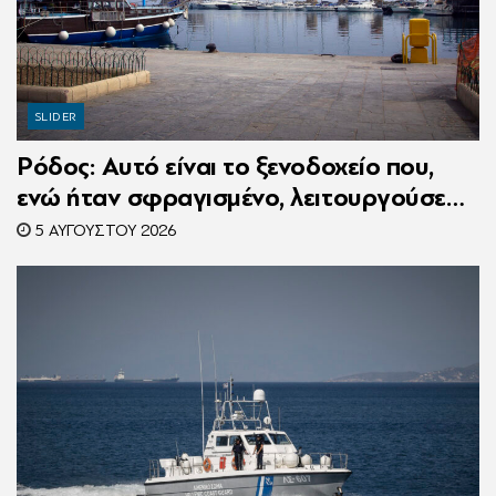
SLIDER
Ρόδος: Αυτό είναι το ξενοδοχείο που,
ενώ ήταν σφραγισμένο, λειτουργούσε
κανονικά με 216 πελάτες – Συνελήφθη η
5 ΑΥΓΟΎΣΤΟΥ 2026
συνιδιοκτήτρια