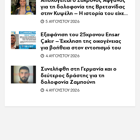
Απολογείται ο 26χρονος Αφγανός
για τη δολοφονία της Βρετανίδας
στην Κυψέλη – Η ιστορία του είχε
γίνει ντοκιμαντέρ
5 ΑΥΓΟΎΣΤΟΥ 2026
Εξαφάνιση του 25χρονου Ensar
Çakır – Έκκληση της οικογένειας
για βοήθεια στον εντοπισμό του
4 ΑΥΓΟΎΣΤΟΥ 2026
Συνελήφθη στη Γερμανία και ο
δεύτερος δράστης για τη
δολοφονία Ζαμπούνη
4 ΑΥΓΟΎΣΤΟΥ 2026