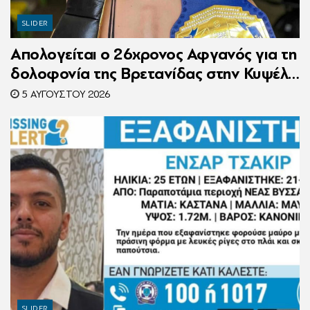
SLIDER
Απολογείται ο 26χρονος Αφγανός για τη
δολοφονία της Βρετανίδας στην Κυψέλη
– Η ιστορία του είχε γίνει ντοκιμαντέρ
5 ΑΥΓΟΎΣΤΟΥ 2026
SLIDER