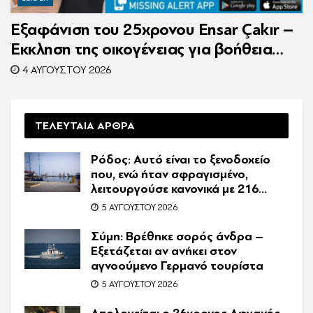
Εξαφάνιση του 25χρονου Ensar Çakır –
Έκκληση της οικογένειας για βοήθεια
στον εντοπισμό του
4 ΑΥΓΟΎΣΤΟΥ 2026
ΤΕΛΕΥΤΑΙΑ ΑΡΘΡΑ
Ρόδος: Αυτό είναι το ξενοδοχείο
που, ενώ ήταν σφραγισμένο,
λειτουργούσε κανονικά με 216
πελάτες – Συνελήφθη η
5 ΑΥΓΟΎΣΤΟΥ 2026
συνιδιοκτήτρια
Σύμη: Βρέθηκε σορός άνδρα –
Εξετάζεται αν ανήκει στον
αγνοούμενο Γερμανό τουρίστα
5 ΑΥΓΟΎΣΤΟΥ 2026