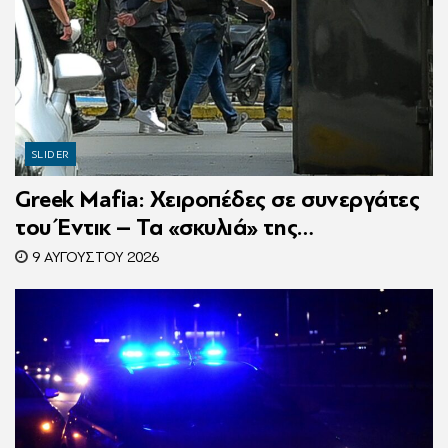
SLIDER
Greek Mafia: Χειροπέδες σε συνεργάτες
του Έντικ – Τα «σκυλιά» της
ρωσόφωνης μαφίας, οι εκβιασμοί και το
9 ΑΥΓΟΎΣΤΟΥ 2026
υπερπολυτελές Audi