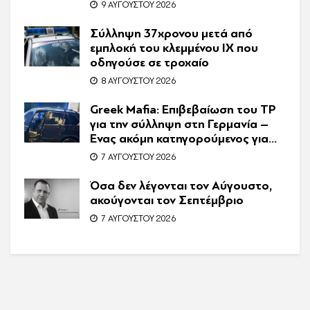
κάλεσαν την Αστυνομία
9 ΑΥΓΟΎΣΤΟΥ 2026
Σύλληψη 37χρονου μετά από
εμπλοκή του κλεμμένου ΙΧ που
οδηγούσε σε τροχαίο
8 ΑΥΓΟΎΣΤΟΥ 2026
Greek Mafia: Επιβεβαίωση τoυ ΤP
για την σύλληψη στη Γερμανία –
Ένας ακόμη κατηγορούμενος για
τον θάνατο του Ζαμπούνη
7 ΑΥΓΟΎΣΤΟΥ 2026
Όσα δεν λέγονται τον Αύγουστο,
ακούγονται τον Σεπτέμβριο
7 ΑΥΓΟΎΣΤΟΥ 2026