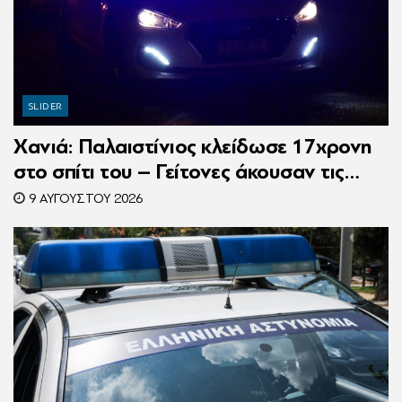
SLIDER
Χανιά: Παλαιστίνιος κλείδωσε 17χρονη
στο σπίτι του – Γείτονες άκουσαν τις
φωνές της και κάλεσαν την Αστυνομία
9 ΑΥΓΟΎΣΤΟΥ 2026