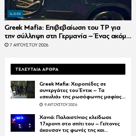
SLIDER
Greek Mafia: Επιβεβαίωση τoυ ΤP για
την σύλληψη στη Γερμανία – Ένας ακόμη
κατηγορούμενος για τον θάνατο του
7 ΑΥΓΟΎΣΤΟΥ 2026
Ζαμπούνη
ΤΕΛΕΥΤΑΙΑ ΑΡΘΡΑ
Greek Mafia: Χειροπέδες σε
συνεργάτες του Έντικ – Τα
«σκυλιά» της ρωσόφωνης μαφίας,
οι εκβιασμοί και το υπερπολυτελές
9 ΑΥΓΟΎΣΤΟΥ 2026
Audi
Χανιά: Παλαιστίνιος κλείδωσε
17χρονη στο σπίτι του – Γείτονες
άκουσαν τις φωνές της και