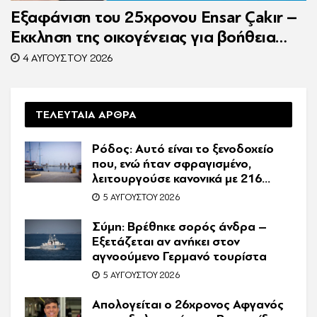
Εξαφάνιση του 25χρονου Ensar Çakır –
Έκκληση της οικογένειας για βοήθεια
στον εντοπισμό του
4 ΑΥΓΟΎΣΤΟΥ 2026
ΤΕΛΕΥΤΑΙΑ ΑΡΘΡΑ
Ρόδος: Αυτό είναι το ξενοδοχείο
που, ενώ ήταν σφραγισμένο,
λειτουργούσε κανονικά με 216
πελάτες – Συνελήφθη η
5 ΑΥΓΟΎΣΤΟΥ 2026
συνιδιοκτήτρια
Σύμη: Βρέθηκε σορός άνδρα –
Εξετάζεται αν ανήκει στον
αγνοούμενο Γερμανό τουρίστα
5 ΑΥΓΟΎΣΤΟΥ 2026
Απολογείται ο 26χρονος Αφγανός