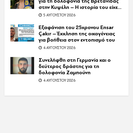
για τη δολοφονία της Βρετανίδας
στην Κυψέλη – Η ιστορία του είχε
γίνει ντοκιμαντέρ
5 ΑΥΓΟΎΣΤΟΥ 2026
Εξαφάνιση του 25χρονου Ensar
Çakır – Έκκληση της οικογένειας
για βοήθεια στον εντοπισμό του
4 ΑΥΓΟΎΣΤΟΥ 2026
Συνελήφθη στη Γερμανία και ο
δεύτερος δράστης για τη
δολοφονία Ζαμπούνη
4 ΑΥΓΟΎΣΤΟΥ 2026