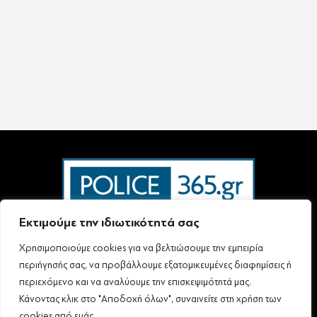
Εκτιμούμε την ιδιωτικότητά σας
Χρησιμοποιούμε cookies για να βελτιώσουμε την εμπειρία
Ταυτότητα – Επικοινωνία
Όροι Χρήσης
Πολιτική Απορρήτου & Προστασίας Προσωπικών Δεδομένων
περιήγησής σας, να προβάλλουμε εξατομικευμένες διαφημίσεις ή
Δήλωση συμμόρφωσης με τη σύσταση (ΕΕ) 2018/334 L63
περιεχόμενο και να αναλύουμε την επισκεψιμότητά μας.
Κάνοντας κλικ στο "Αποδοχή όλων", συναινείτε στη χρήση των
cookies από εμάς.