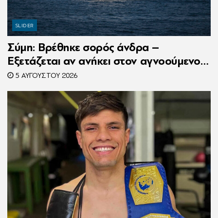
SLIDER
Σύμη: Βρέθηκε σορός άνδρα –
Εξετάζεται αν ανήκει στον αγνοούμενο
Γερμανό τουρίστα
5 ΑΥΓΟΎΣΤΟΥ 2026