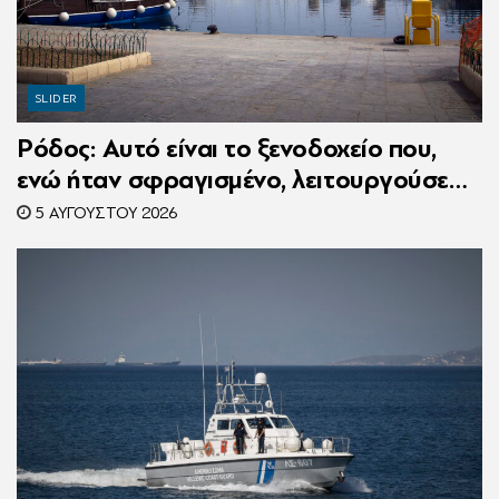
SLIDER
Ρόδος: Αυτό είναι το ξενοδοχείο που,
ενώ ήταν σφραγισμένο, λειτουργούσε
κανονικά με 216 πελάτες – Συνελήφθη η
5 ΑΥΓΟΎΣΤΟΥ 2026
συνιδιοκτήτρια