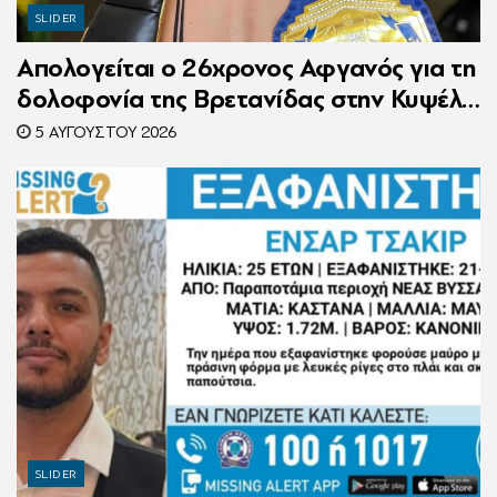
SLIDER
Απολογείται ο 26χρονος Αφγανός για τη
δολοφονία της Βρετανίδας στην Κυψέλη
– Η ιστορία του είχε γίνει ντοκιμαντέρ
5 ΑΥΓΟΎΣΤΟΥ 2026
SLIDER