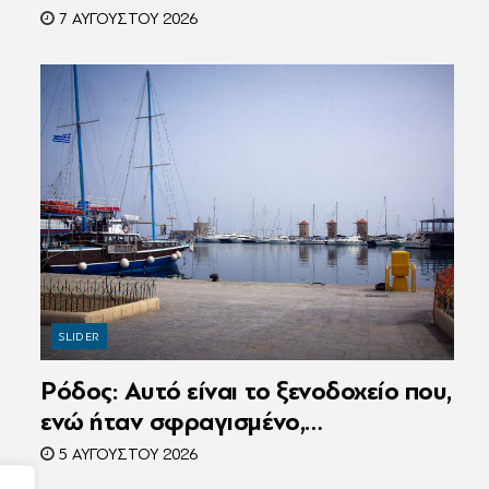
Ένας ακόμη κατηγορούμενος για τον
7 ΑΥΓΟΎΣΤΟΥ 2026
θάνατο του Ζαμπούνη
SLIDER
Ρόδος: Αυτό είναι το ξενοδοχείο που,
ενώ ήταν σφραγισμένο,
λειτουργούσε κανονικά με 216
5 ΑΥΓΟΎΣΤΟΥ 2026
πελάτες – Συνελήφθη η