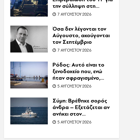
την σύλληψη στη
Γερμανία – Ένας ακόμη
7 ΑΥΓΟΎΣΤΟΥ 2026
κατηγορούμενος για
τον θάνατο του
Όσα δεν λέγονται τον
Ζαμπούνη
Αύγουστο, ακούγονται
τον Σεπτέμβριο
7 ΑΥΓΟΎΣΤΟΥ 2026
Ρόδος: Αυτό είναι το
ξενοδοχείο που, ενώ
ήταν σφραγισμένο,
λειτουργούσε κανονικά
5 ΑΥΓΟΎΣΤΟΥ 2026
με 216 πελάτες –
Συνελήφθη η
Σύμη: Βρέθηκε σορός
συνιδιοκτήτρια
άνδρα – Εξετάζεται αν
ανήκει στον
αγνοούμενο Γερμανό
5 ΑΥΓΟΎΣΤΟΥ 2026
τουρίστα