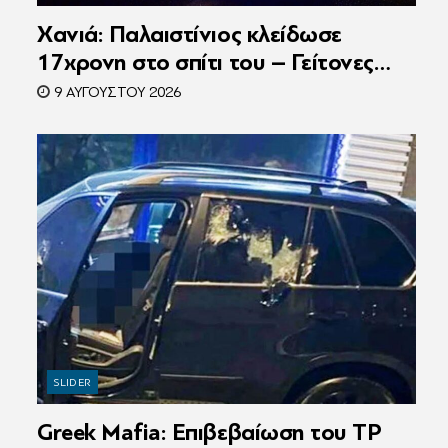
Χανιά: Παλαιστίνιος κλείδωσε
17χρονη στο σπίτι του – Γείτονες
άκουσαν τις φωνές της και κάλεσαν
9 ΑΥΓΟΎΣΤΟΥ 2026
την Αστυνομία
SLIDER
Greek Mafia: Επιβεβαίωση τoυ ΤP