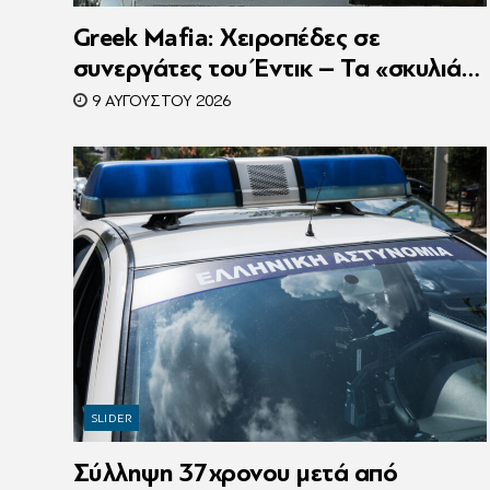
Greek Mafia: Χειροπέδες σε
συνεργάτες του Έντικ – Τα «σκυλιά»
της ρωσόφωνης μαφίας, οι
9 ΑΥΓΟΎΣΤΟΥ 2026
εκβιασμοί και το υπερπολυτελές Audi
SLIDER
Σύλληψη 37χρονου μετά από