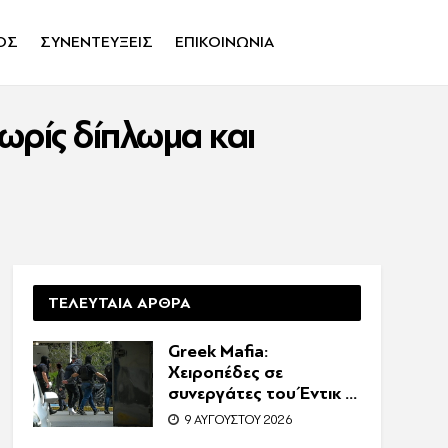
ΟΣ
ΣΥΝΕΝΤΕΥΞΕΙΣ
ΕΠΙΚΟΙΝΩΝΙΑ
ωρίς δίπλωμα και
ΤΕΛΕΥΤΑΙΑ ΑΡΘΡΑ
Greek Mafia:
Χειροπέδες σε
συνεργάτες του Έντικ –
Τα «σκυλιά» της
9 ΑΥΓΟΎΣΤΟΥ 2026
ρωσόφωνης μαφίας, οι