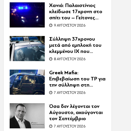
εκβιασμοί και το
Χανιά: Παλαιστίνιος
υπερπολυτελές Audi
κλείδωσε 17χρονη στο
σπίτι του – Γείτονες
άκουσαν τις φωνές της
9 ΑΥΓΟΎΣΤΟΥ 2026
και κάλεσαν την
Αστυνομία
Σύλληψη 37χρονου
μετά από εμπλοκή του
κλεμμένου ΙΧ που
οδηγούσε σε τροχαίο
8 ΑΥΓΟΎΣΤΟΥ 2026
Greek Mafia:
Επιβεβαίωση τoυ ΤP για
την σύλληψη στη
Γερμανία – Ένας ακόμη
7 ΑΥΓΟΎΣΤΟΥ 2026
κατηγορούμενος για
τον θάνατο του
Όσα δεν λέγονται τον
Ζαμπούνη
Αύγουστο, ακούγονται
τον Σεπτέμβριο
7 ΑΥΓΟΎΣΤΟΥ 2026