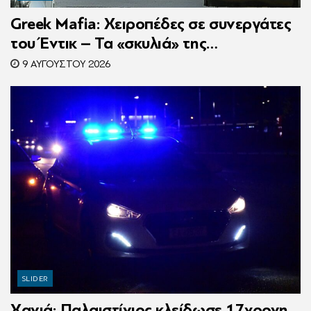
Greek Mafia: Χειροπέδες σε συνεργάτες
του Έντικ – Τα «σκυλιά» της
ρωσόφωνης μαφίας, οι εκβιασμοί και το
9 ΑΥΓΟΎΣΤΟΥ 2026
υπερπολυτελές Audi
SLIDER
Χανιά: Παλαιστίνιος κλείδωσε 17χρονη