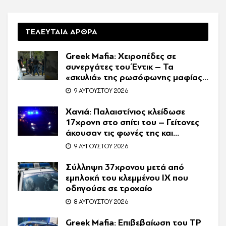
Ζαμπούνη
ΤΕΛΕΥΤΑΙΑ ΑΡΘΡΑ
Greek Mafia: Χειροπέδες σε
συνεργάτες του Έντικ – Τα
«σκυλιά» της ρωσόφωνης μαφίας,
οι εκβιασμοί και το υπερπολυτελές
9 ΑΥΓΟΎΣΤΟΥ 2026
Audi
Χανιά: Παλαιστίνιος κλείδωσε
17χρονη στο σπίτι του – Γείτονες
άκουσαν τις φωνές της και
κάλεσαν την Αστυνομία
9 ΑΥΓΟΎΣΤΟΥ 2026
Σύλληψη 37χρονου μετά από
εμπλοκή του κλεμμένου ΙΧ που
οδηγούσε σε τροχαίο
8 ΑΥΓΟΎΣΤΟΥ 2026
Greek Mafia: Επιβεβαίωση τoυ ΤP