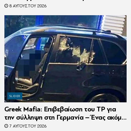
τροχαίο
8 ΑΥΓΟΎΣΤΟΥ 2026
SLIDER
Greek Mafia: Επιβεβαίωση τoυ ΤP για
την σύλληψη στη Γερμανία – Ένας ακόμη
κατηγορούμενος για τον θάνατο του
7 ΑΥΓΟΎΣΤΟΥ 2026