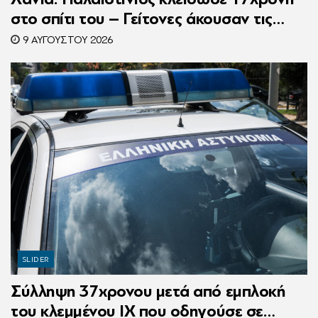
στο σπίτι του – Γείτονες άκουσαν τις
φωνές της και κάλεσαν την Αστυνομία
9 ΑΥΓΟΎΣΤΟΥ 2026
SLIDER
Σύλληψη 37χρονου μετά από εμπλοκή
του κλεμμένου ΙΧ που οδηγούσε σε