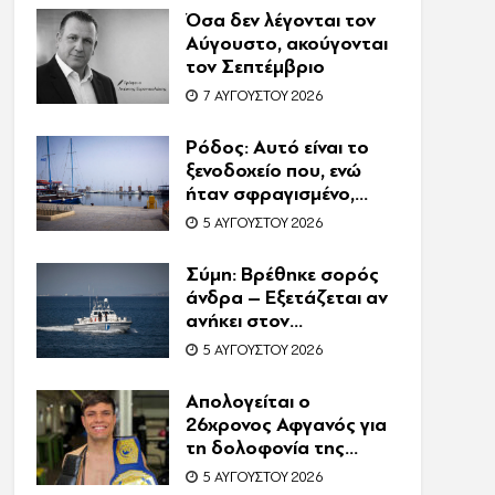
τον θάνατο του
Όσα δεν λέγονται τον
Ζαμπούνη
Αύγουστο, ακούγονται
τον Σεπτέμβριο
7 ΑΥΓΟΎΣΤΟΥ 2026
Ρόδος: Αυτό είναι το
ξενοδοχείο που, ενώ
ήταν σφραγισμένο,
λειτουργούσε κανονικά
5 ΑΥΓΟΎΣΤΟΥ 2026
με 216 πελάτες –
Συνελήφθη η
Σύμη: Βρέθηκε σορός
συνιδιοκτήτρια
άνδρα – Εξετάζεται αν
ανήκει στον
αγνοούμενο Γερμανό
5 ΑΥΓΟΎΣΤΟΥ 2026
τουρίστα
Απολογείται ο
26χρονος Αφγανός για
τη δολοφονία της
Βρετανίδας στην
5 ΑΥΓΟΎΣΤΟΥ 2026
Κυψέλη – Η ιστορία του