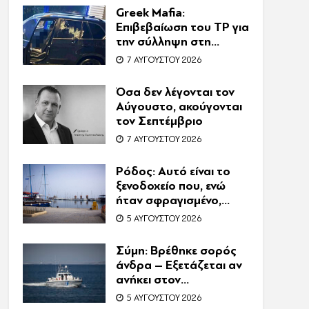
Greek Mafia:
Επιβεβαίωση τoυ ΤP για
την σύλληψη στη
Γερμανία – Ένας ακόμη
7 ΑΥΓΟΎΣΤΟΥ 2026
κατηγορούμενος για
τον θάνατο του
Όσα δεν λέγονται τον
Ζαμπούνη
Αύγουστο, ακούγονται
τον Σεπτέμβριο
7 ΑΥΓΟΎΣΤΟΥ 2026
Ρόδος: Αυτό είναι το
ξενοδοχείο που, ενώ
ήταν σφραγισμένο,
λειτουργούσε κανονικά
5 ΑΥΓΟΎΣΤΟΥ 2026
με 216 πελάτες –
Συνελήφθη η
Σύμη: Βρέθηκε σορός
συνιδιοκτήτρια
άνδρα – Εξετάζεται αν
ανήκει στον
αγνοούμενο Γερμανό
5 ΑΥΓΟΎΣΤΟΥ 2026
τουρίστα