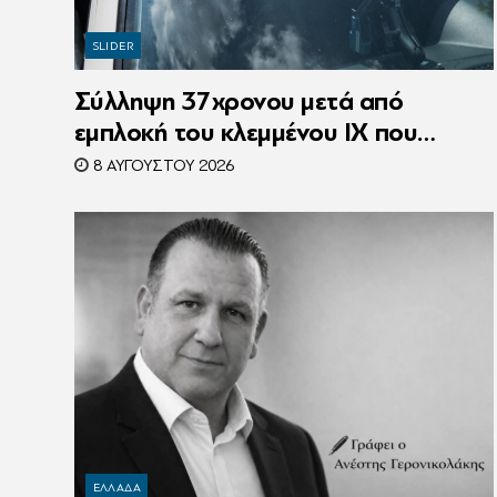
SLIDER
Σύλληψη 37χρονου μετά από
εμπλοκή του κλεμμένου ΙΧ που
οδηγούσε σε τροχαίο
8 ΑΥΓΟΎΣΤΟΥ 2026
ΕΛΛΑΔΑ