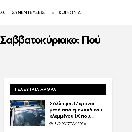
ΟΣ
ΣΥΝΕΝΤΕΥΞΕΙΣ
ΕΠΙΚΟΙΝΩΝΙΑ
ο Σαββατοκύριακο: Πού
ΤΕΛΕΥΤΑΙΑ ΑΡΘΡΑ
Σύλληψη 37χρονου
μετά από εμπλοκή του
κλεμμένου ΙΧ που
οδηγούσε σε τροχαίο
8 ΑΥΓΟΎΣΤΟΥ 2026