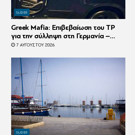
SLIDER
Greek Mafia: Επιβεβαίωση τoυ ΤP
για την σύλληψη στη Γερμανία –
Ένας ακόμη κατηγορούμενος για τον
7 ΑΥΓΟΎΣΤΟΥ 2026
θάνατο του Ζαμπούνη
SLIDER