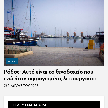
SLIDER
Ρόδος: Αυτό είναι το ξενοδοχείο που,
ενώ ήταν σφραγισμένο, λειτουργούσε
κανονικά με 216 πελάτες – Συνελήφθη η
5 ΑΥΓΟΎΣΤΟΥ 2026
συνιδιοκτήτρια
ΤΕΛΕΥΤΑΙΑ ΑΡΘΡΑ