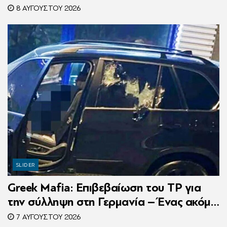
τροχαίο
8 ΑΥΓΟΎΣΤΟΥ 2026
SLIDER
Greek Mafia: Επιβεβαίωση τoυ ΤP για
την σύλληψη στη Γερμανία – Ένας ακόμη
κατηγορούμενος για τον θάνατο του
7 ΑΥΓΟΎΣΤΟΥ 2026