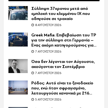
Σύλληψη 37χρονου μετά από
εμπλοκή του κλεμμένου ΙΧ που
οδηγούσε σε τροχαίο
8 ΑΥΓΟΎΣΤΟΥ 2026
Greek Mafia: Επιβεβαίωση τoυ ΤP
για την σύλληψη στη Γερμανία –
Ένας ακόμη κατηγορούμενος για
τον θάνατο του Ζαμπούνη
7 ΑΥΓΟΎΣΤΟΥ 2026
Όσα δεν λέγονται τον Αύγουστο,
ακούγονται τον Σεπτέμβριο
7 ΑΥΓΟΎΣΤΟΥ 2026
Ρόδος: Αυτό είναι το ξενοδοχείο
που, ενώ ήταν σφραγισμένο,
λειτουργούσε κανονικά με 216
πελάτες – Συνελήφθη η
5 ΑΥΓΟΎΣΤΟΥ 2026
συνιδιοκτήτρια