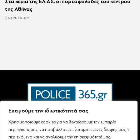
Στα χέρια της ΕΛ.ΑΣ. οι πορτοφολάδες του κέντρου
της Αθήνας
6 ΙΟΥΝΊΟΥ 2023
Εκτιμούμε την ιδιωτικότητά σας
Χρησιμοποιούμε cookies για να βελτιώσουμε την εμπειρία
Ταυτότητα – Επικοινωνία
Όροι Χρήσης
Πολιτική Απορρήτου & Προστασίας Προσωπικών Δεδομένων
περιήγησής σας, να προβάλλουμε εξατομικευμένες διαφημίσεις ή
Δήλωση συμμόρφωσης με τη σύσταση (ΕΕ) 2018/334 L63
περιεχόμενο και να αναλύουμε την επισκεψιμότητά μας.