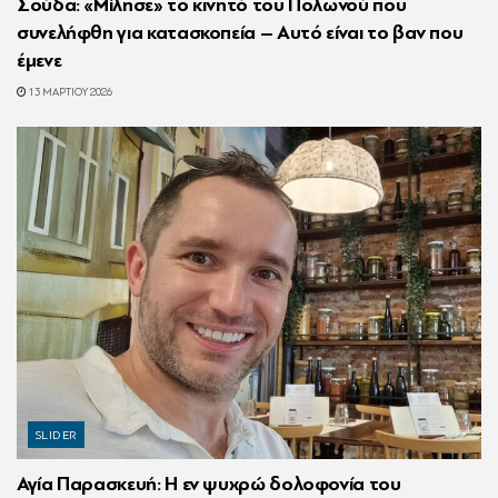
Σούδα: «Μίλησε» το κινητό του Πολωνού που
συνελήφθη για κατασκοπεία – Αυτό είναι το βαν που
έμενε
13 ΜΑΡΤΊΟΥ 2026
SLIDER
Αγία Παρασκευή: Η εν ψυχρώ δολοφονία του