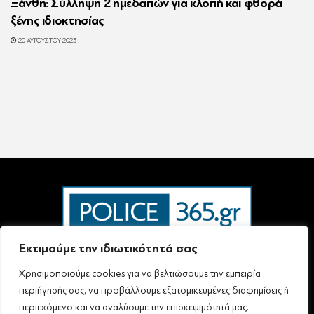
Ξάνθη: Σύλληψη 2 ημεδαπών για κλοπή και φθορά
ξένης ιδιοκτησίας
20 ΑΥΓΟΎΣΤΟΥ 2023
Εκτιμούμε την ιδιωτικότητά σας
Χρησιμοποιούμε cookies για να βελτιώσουμε την εμπειρία
Ταυτότητα – Επικοινωνία
Όροι Χρήσης
Πολιτική Απορρήτου & Προστασίας Προσωπικών Δεδομένων
περιήγησής σας, να προβάλλουμε εξατομικευμένες διαφημίσεις ή
Δήλωση συμμόρφωσης με τη σύσταση (ΕΕ) 2018/334 L63
περιεχόμενο και να αναλύουμε την επισκεψιμότητά μας.