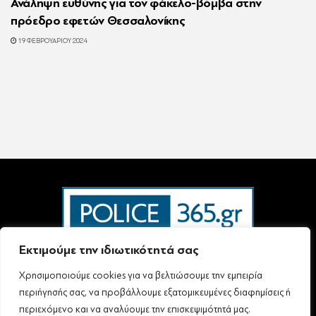
Ανάληψη ευθύνης για τον φάκελο-βόμβα στην
πρόεδρο εφετών Θεσσαλονίκης
19 ΦΕΒΡΟΥΑΡΊΟΥ 2024
Εκτιμούμε την ιδιωτικότητά σας
Χρησιμοποιούμε cookies για να βελτιώσουμε την εμπειρία
Ταυτότητα – Επικοινωνία
Όροι Χρήσης
Πολιτική Απορρήτου & Προστασίας Προσωπικών Δεδομένων
περιήγησής σας, να προβάλλουμε εξατομικευμένες διαφημίσεις ή
Δήλωση συμμόρφωσης με τη σύσταση (ΕΕ) 2018/334 L63
περιεχόμενο και να αναλύουμε την επισκεψιμότητά μας.