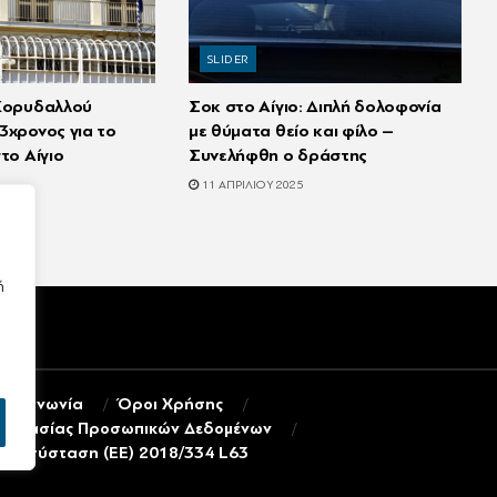
SLIDER
 Κορυδαλλού
Σοκ στο Αίγιο: Διπλή δολοφονία
3χρονος για το
με θύματα θείο και φίλο –
το Αίγιο
Συνελήφθη ο δράστης
11 ΑΠΡΙΛΊΟΥ 2025
ή
πικοινωνία
Όροι Χρήσης
ροστασίας Προσωπικών Δεδομένων
τη σύσταση (ΕΕ) 2018/334 L63