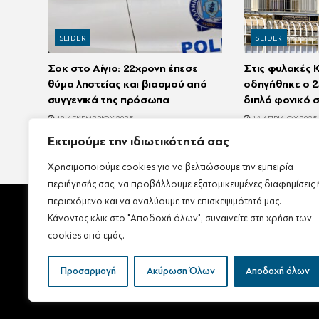
SLIDER
SLIDER
Σοκ στο Αίγιο: 22χρονη έπεσε
Στις φυλακές
θύμα ληστείας και βιασμού από
οδηγήθηκε ο 2
συγγενικά της πρόσωπα
διπλό φονικό σ
19 ΔΕΚΕΜΒΡΊΟΥ 2025
14 ΑΠΡΙΛΊΟΥ 2025
Εκτιμούμε την ιδιωτικότητά σας
Χρησιμοποιούμε cookies για να βελτιώσουμε την εμπειρία
περιήγησής σας, να προβάλλουμε εξατομικευμένες διαφημίσεις 
περιεχόμενο και να αναλύουμε την επισκεψιμότητά μας.
Κάνοντας κλικ στο "Αποδοχή όλων", συναινείτε στη χρήση των
cookies από εμάς.
Αρχική
Ταυτότητα – Ε
Προσαρμογή
Ακύρωση Όλων
Αποδοχή όλων
Πολιτική Απορρήτου & Π
Δήλωση συμμόρφωσης με 